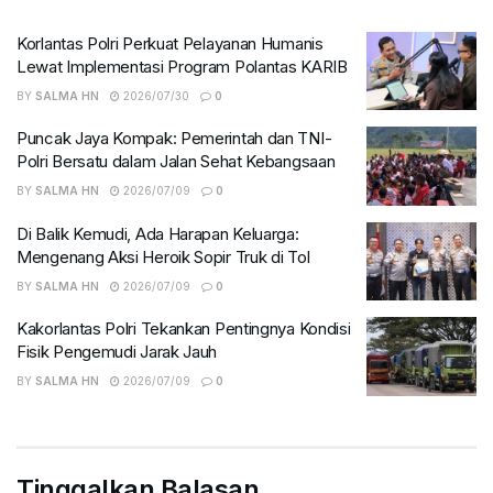
Korlantas Polri Perkuat Pelayanan Humanis
Lewat Implementasi Program Polantas KARIB
BY
SALMA HN
2026/07/30
0
Puncak Jaya Kompak: Pemerintah dan TNI-
Polri Bersatu dalam Jalan Sehat Kebangsaan
BY
SALMA HN
2026/07/09
0
Di Balik Kemudi, Ada Harapan Keluarga:
Mengenang Aksi Heroik Sopir Truk di Tol
BY
SALMA HN
2026/07/09
0
Kakorlantas Polri Tekankan Pentingnya Kondisi
Fisik Pengemudi Jarak Jauh
BY
SALMA HN
2026/07/09
0
Tinggalkan Balasan