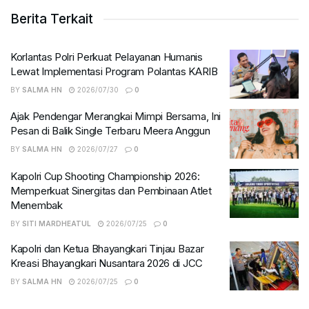
Berita Terkait
Korlantas Polri Perkuat Pelayanan Humanis
Lewat Implementasi Program Polantas KARIB
BY
SALMA HN
2026/07/30
0
Ajak Pendengar Merangkai Mimpi Bersama, Ini
Pesan di Balik Single Terbaru Meera Anggun
BY
SALMA HN
2026/07/27
0
Kapolri Cup Shooting Championship 2026:
Memperkuat Sinergitas dan Pembinaan Atlet
Menembak
BY
SITI MARDHEATUL
2026/07/25
0
Kapolri dan Ketua Bhayangkari Tinjau Bazar
Kreasi Bhayangkari Nusantara 2026 di JCC
BY
SALMA HN
2026/07/25
0