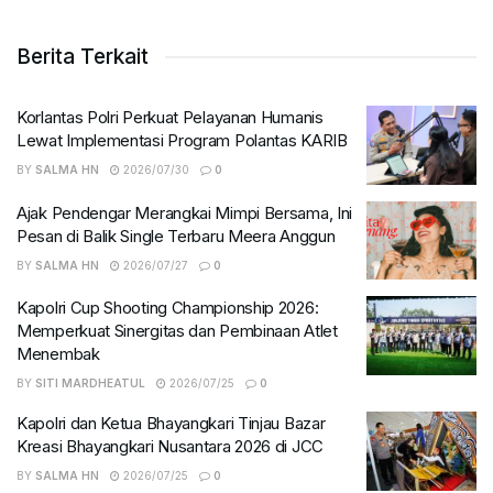
Berita Terkait
Korlantas Polri Perkuat Pelayanan Humanis
Lewat Implementasi Program Polantas KARIB
BY
SALMA HN
2026/07/30
0
Ajak Pendengar Merangkai Mimpi Bersama, Ini
Pesan di Balik Single Terbaru Meera Anggun
BY
SALMA HN
2026/07/27
0
Kapolri Cup Shooting Championship 2026:
Memperkuat Sinergitas dan Pembinaan Atlet
Menembak
BY
SITI MARDHEATUL
2026/07/25
0
Kapolri dan Ketua Bhayangkari Tinjau Bazar
Kreasi Bhayangkari Nusantara 2026 di JCC
BY
SALMA HN
2026/07/25
0