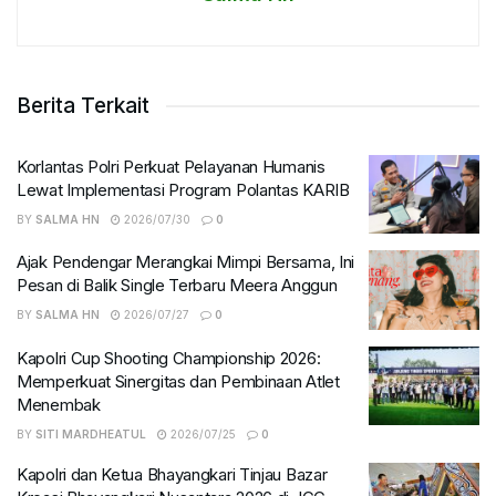
Berita Terkait
Korlantas Polri Perkuat Pelayanan Humanis
Lewat Implementasi Program Polantas KARIB
BY
SALMA HN
2026/07/30
0
Ajak Pendengar Merangkai Mimpi Bersama, Ini
Pesan di Balik Single Terbaru Meera Anggun
BY
SALMA HN
2026/07/27
0
Kapolri Cup Shooting Championship 2026:
Memperkuat Sinergitas dan Pembinaan Atlet
Menembak
BY
SITI MARDHEATUL
2026/07/25
0
Kapolri dan Ketua Bhayangkari Tinjau Bazar