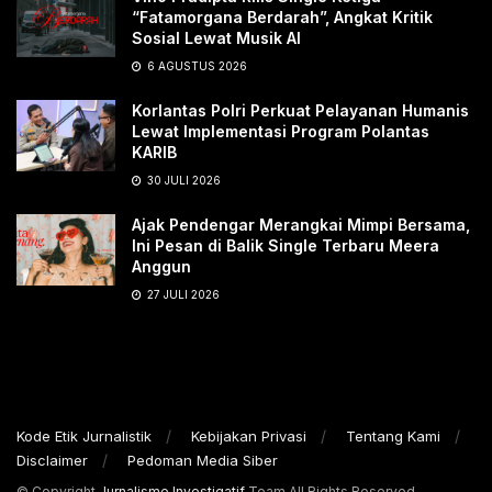
“Fatamorgana Berdarah”, Angkat Kritik
Sosial Lewat Musik AI
6 AGUSTUS 2026
Korlantas Polri Perkuat Pelayanan Humanis
Lewat Implementasi Program Polantas
KARIB
30 JULI 2026
Ajak Pendengar Merangkai Mimpi Bersama,
Ini Pesan di Balik Single Terbaru Meera
Anggun
27 JULI 2026
Kode Etik Jurnalistik
Kebijakan Privasi
Tentang Kami
Disclaimer
Pedoman Media Siber
© Copyright
Jurnalisme Investigatif
Team All Rights Reserved -