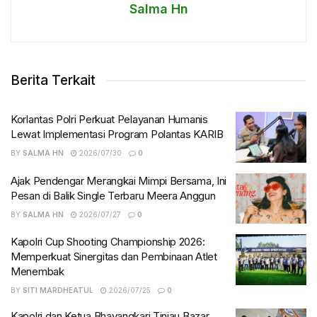
Salma Hn
Berita Terkait
Korlantas Polri Perkuat Pelayanan Humanis
Lewat Implementasi Program Polantas KARIB
BY
SALMA HN
2026/07/30
0
Ajak Pendengar Merangkai Mimpi Bersama, Ini
Pesan di Balik Single Terbaru Meera Anggun
BY
SALMA HN
2026/07/27
0
Kapolri Cup Shooting Championship 2026:
Memperkuat Sinergitas dan Pembinaan Atlet
Menembak
BY
SITI MARDHEATUL
2026/07/25
0
Kapolri dan Ketua Bhayangkari Tinjau Bazar