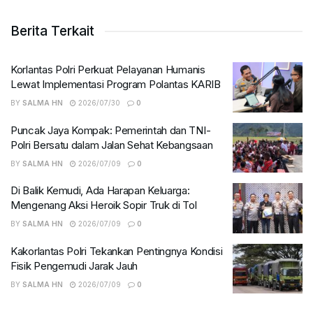
Berita Terkait
Korlantas Polri Perkuat Pelayanan Humanis
Lewat Implementasi Program Polantas KARIB
BY
SALMA HN
2026/07/30
0
Puncak Jaya Kompak: Pemerintah dan TNI-
Polri Bersatu dalam Jalan Sehat Kebangsaan
BY
SALMA HN
2026/07/09
0
Di Balik Kemudi, Ada Harapan Keluarga:
Mengenang Aksi Heroik Sopir Truk di Tol
BY
SALMA HN
2026/07/09
0
Kakorlantas Polri Tekankan Pentingnya Kondisi
Fisik Pengemudi Jarak Jauh
BY
SALMA HN
2026/07/09
0