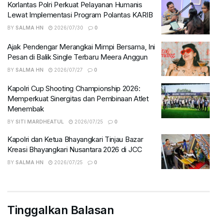
Korlantas Polri Perkuat Pelayanan Humanis
Lewat Implementasi Program Polantas KARIB
BY
SALMA HN
2026/07/30
0
Ajak Pendengar Merangkai Mimpi Bersama, Ini
Pesan di Balik Single Terbaru Meera Anggun
BY
SALMA HN
2026/07/27
0
Kapolri Cup Shooting Championship 2026:
Memperkuat Sinergitas dan Pembinaan Atlet
Menembak
BY
SITI MARDHEATUL
2026/07/25
0
Kapolri dan Ketua Bhayangkari Tinjau Bazar
Kreasi Bhayangkari Nusantara 2026 di JCC
BY
SALMA HN
2026/07/25
0
Tinggalkan Balasan