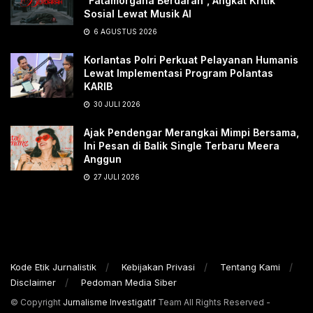
“Fatamorgana Berdarah”, Angkat Kritik
Sosial Lewat Musik AI
6 AGUSTUS 2026
Korlantas Polri Perkuat Pelayanan Humanis
Lewat Implementasi Program Polantas
KARIB
30 JULI 2026
Ajak Pendengar Merangkai Mimpi Bersama,
Ini Pesan di Balik Single Terbaru Meera
Anggun
27 JULI 2026
Kode Etik Jurnalistik
Kebijakan Privasi
Tentang Kami
Disclaimer
Pedoman Media Siber
© Copyright
Jurnalisme Investigatif
Team All Rights Reserved -