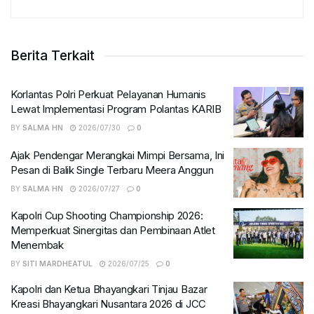
Berita Terkait
Korlantas Polri Perkuat Pelayanan Humanis
Lewat Implementasi Program Polantas KARIB
BY
SALMA HN
2026/07/30
0
Ajak Pendengar Merangkai Mimpi Bersama, Ini
Pesan di Balik Single Terbaru Meera Anggun
BY
SALMA HN
2026/07/27
0
Kapolri Cup Shooting Championship 2026:
Memperkuat Sinergitas dan Pembinaan Atlet
Menembak
BY
SITI MARDHEATUL
2026/07/25
0
Kapolri dan Ketua Bhayangkari Tinjau Bazar
Kreasi Bhayangkari Nusantara 2026 di JCC