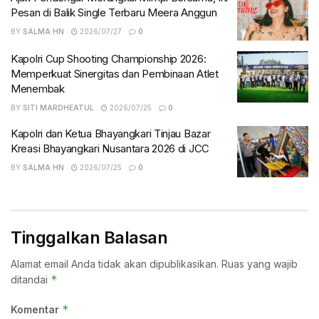
Pesan di Balik Single Terbaru Meera Anggun
BY
SALMA HN
2026/07/27
0
Kapolri Cup Shooting Championship 2026:
Memperkuat Sinergitas dan Pembinaan Atlet
Menembak
BY
SITI MARDHEATUL
2026/07/25
0
Kapolri dan Ketua Bhayangkari Tinjau Bazar
Kreasi Bhayangkari Nusantara 2026 di JCC
BY
SALMA HN
2026/07/25
0
Tinggalkan Balasan
Alamat email Anda tidak akan dipublikasikan.
Ruas yang wajib
*
ditandai
*
Komentar