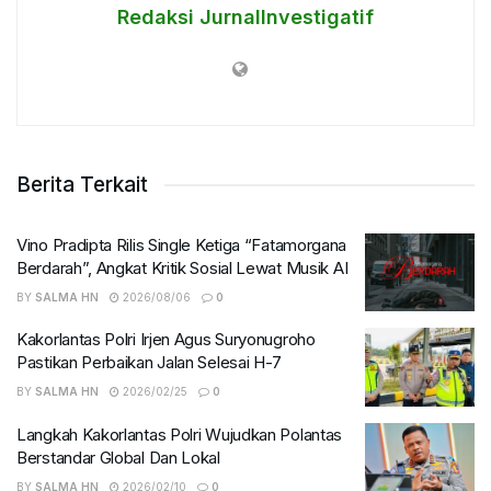
Redaksi JurnalInvestigatif
Berita Terkait
Vino Pradipta Rilis Single Ketiga “Fatamorgana
Berdarah”, Angkat Kritik Sosial Lewat Musik AI
BY
SALMA HN
2026/08/06
0
Kakorlantas Polri Irjen Agus Suryonugroho
Pastikan Perbaikan Jalan Selesai H-7
BY
SALMA HN
2026/02/25
0
Langkah Kakorlantas Polri Wujudkan Polantas
Berstandar Global Dan Lokal
BY
SALMA HN
2026/02/10
0