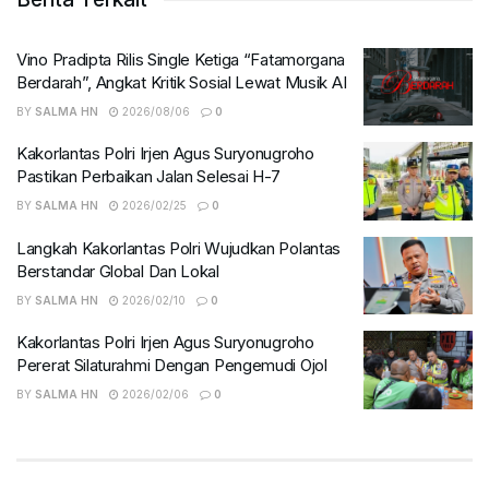
Vino Pradipta Rilis Single Ketiga “Fatamorgana
Berdarah”, Angkat Kritik Sosial Lewat Musik AI
BY
SALMA HN
2026/08/06
0
Kakorlantas Polri Irjen Agus Suryonugroho
Pastikan Perbaikan Jalan Selesai H-7
BY
SALMA HN
2026/02/25
0
Langkah Kakorlantas Polri Wujudkan Polantas
Berstandar Global Dan Lokal
BY
SALMA HN
2026/02/10
0
Kakorlantas Polri Irjen Agus Suryonugroho
Pererat Silaturahmi Dengan Pengemudi Ojol
BY
SALMA HN
2026/02/06
0