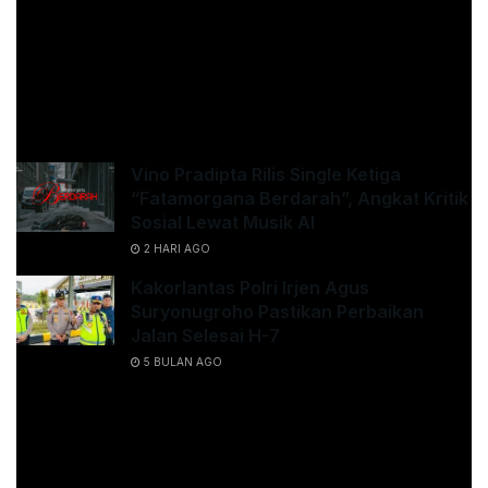
Lirik Lagu Bangkitlah Nusantaraku
Title : Bangkitlah Nusantaraku
KAMU MUNGKIN SUKA
Vino Pradipta Rilis Single Ketiga
“Fatamorgana Berdarah”, Angkat Kritik
Sosial Lewat Musik AI
2 HARI AGO
Kakorlantas Polri Irjen Agus
Suryonugroho Pastikan Perbaikan
Jalan Selesai H-7
5 BULAN AGO
[Verse 1]
Di mana pun aku berpijak