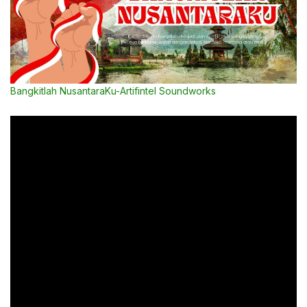
Bangkitlah NusantaraKu-Artifintel Soundworks
Jakarta
– Lagu Bangkitlah Nusantaraku karya
Artifintel Soundworks memadukan lirik yang menyala
dengan energi musik yang menggelorakan semangat
kebangsaan. Sejak bait pembuka “Di mana pun aku
berpijak / Langit biru membentang luas” pendengar
diajak menjejak tanah air dengan rasa syukur,
mengingat “jejak langkah para pahlawan” yang
tertanam di bumi Indonesia.