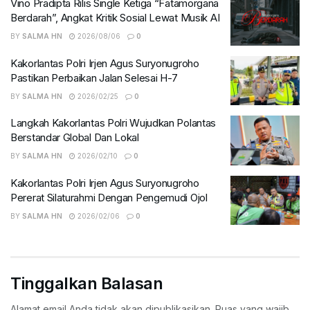
Vino Pradipta Rilis Single Ketiga “Fatamorgana
Berdarah”, Angkat Kritik Sosial Lewat Musik AI
BY
SALMA HN
2026/08/06
0
Kakorlantas Polri Irjen Agus Suryonugroho
Pastikan Perbaikan Jalan Selesai H-7
BY
SALMA HN
2026/02/25
0
Langkah Kakorlantas Polri Wujudkan Polantas
Berstandar Global Dan Lokal
BY
SALMA HN
2026/02/10
0
Kakorlantas Polri Irjen Agus Suryonugroho
Pererat Silaturahmi Dengan Pengemudi Ojol
BY
SALMA HN
2026/02/06
0
Tinggalkan Balasan
Alamat email Anda tidak akan dipublikasikan.
Ruas yang wajib