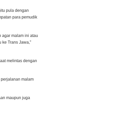
gitu pula dengan
mpatan para pemudik
n agar malam ini atau
u ke Trans Jawa,”
saat melintas dengan
a perjalanan malam
kaan maupun juga