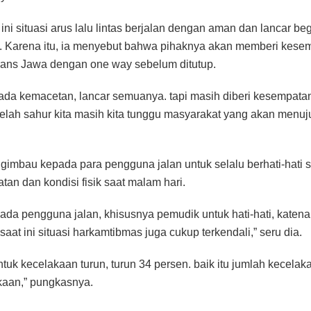
 ini situasi arus lalu lintas berjalan dengan aman dan lancar be
s. Karena itu, ia menyebut bahwa pihaknya akan memberi kese
Trans Jawa dengan one way sebelum ditutup.
k ada kemacetan, lancar semuanya. tapi masih diberi kesempata
elah sahur kita masih kita tunggu masyarakat yang akan menuj
gimbau kepada para pengguna jalan untuk selalu berhati-hati 
an dan kondisi fisik saat malam hari.
a pengguna jalan, khisusnya pemudik untuk hati-hati, katen
aat ini situasi harkamtibmas juga cukup terkendali,” seru dia.
ntuk kecelakaan turun, turun 34 persen. baik itu jumlah kecela
akaan,” pungkasnya.