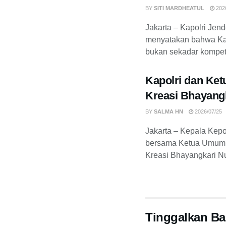
BY
SITI MARDHEATUL
2026
Jakarta – Kapolri Jende
menyatakan bahwa Ka
bukan sekadar kompetis
Kapolri dan Ket
Kreasi Bhayangk
BY
SALMA HN
2026/07/25
Jakarta – Kepala Kepo
bersama Ketua Umum 
Kreasi Bhayangkari Nu
Tinggalkan Ba