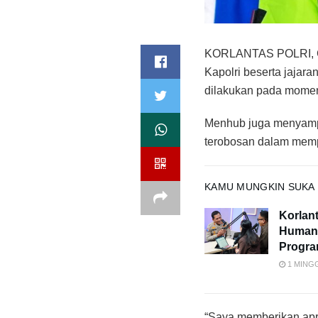
KORLANTAS POLRI, Ci
Kapolri beserta jajar
dilakukan pada momen 
Menhub juga menyampa
terobosan dalam memp
KAMU MUNGKIN SUKA
Korlan
Humani
Progra
1 MING
“Saya memberikan apre