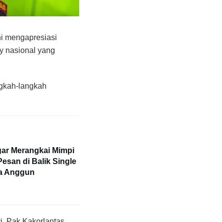
 mengapresiasi
y nasional yang
ngkah-langkah
ar Merangkai Mimpi
Pesan di Balik Single
ra Anggun
i, Pak Kakorlantas