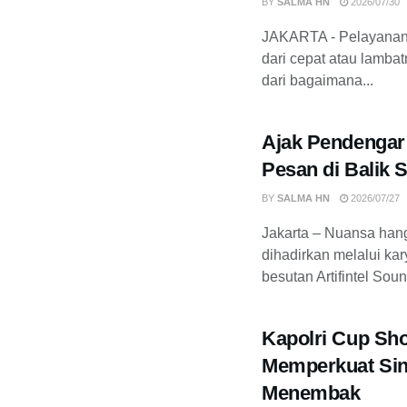
BY
SALMA HN
2026/07/30
JAKARTA - Pelayanan p
dari cepat atau lamba
dari bagaimana...
Ajak Pendengar
Pesan di Balik 
BY
SALMA HN
2026/07/27
Jakarta – Nuansa han
dihadirkan melalui ka
besutan Artifintel Sou
Kapolri Cup Sh
Memperkuat Sin
Menembak