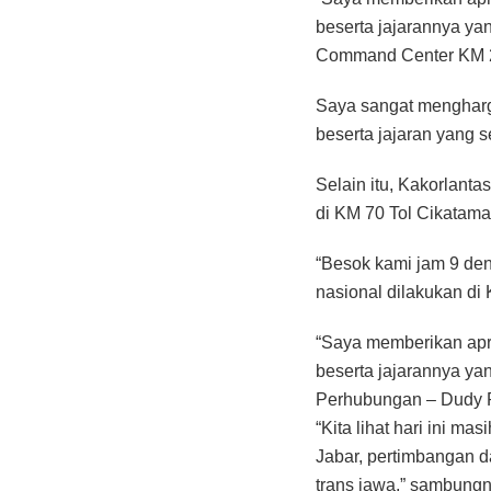
beserta jajarannya ya
Command Center KM 29
Saya sangat mengharga
beserta jajaran yang s
Selain itu, Kakorlan
di KM 70 Tol Cikatama
“Besok kami jam 9 de
nasional dilakukan di 
“Saya memberikan apre
beserta jajarannya ya
Perhubungan – Dudy P
“Kita lihat hari ini m
Jabar, pertimbangan d
trans jawa,” sambungn