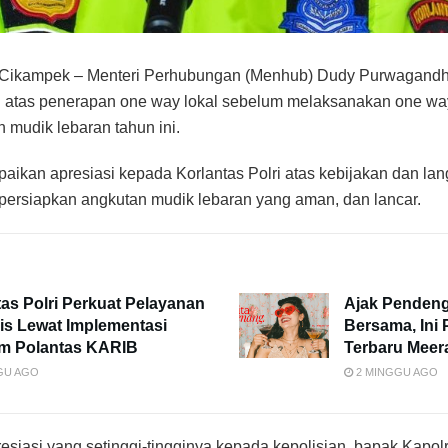
kampek – Menteri Perhubungan (Menhub) Dudy Purwagandhi
an atas penerapan one way lokal sebelum melaksanakan one wa
mudik lebaran tahun ini.
ikan apresiasi kepada Korlantas Polri atas kebijakan dan la
ersiapkan angkutan mudik lebaran yang aman, dan lancar.
tas Polri Perkuat Pelayanan
Ajak Pendeng
s Lewat Implementasi
Bersama, Ini 
m Polantas KARIB
Terbaru Mee
GU AGO
2 MINGGU AGO
siasi yang setinggi-tingginya kepada kepolisian, bapak Kapolr