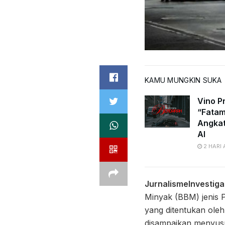
KAMU MUNGKIN SUKA
Vino Pr
“Fatam
Angkat
AI
2 HARI
JurnalismeInvestiga
Minyak (BBM) jenis P
yang ditentukan oleh
disampaikan menyusu