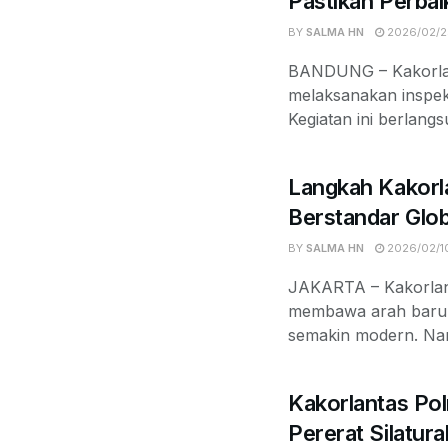
Pastikan Perbai
BY
SALMA HN
2026/02/2
BANDUNG – Kakorlan
melaksanakan inspeksi
Kegiatan ini berlangs
Langkah Kakorl
Berstandar Glob
BY
SALMA HN
2026/02/1
JAKARTA – Kakorlant
membawa arah baru. B
semakin modern. Nam
Kakorlantas Pol
Pererat Silatu