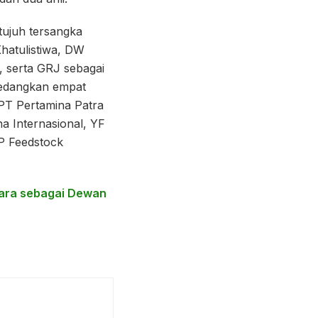
tujuh tersangka
Khatulistiwa, DW
, serta GRJ sebagai
Sedangkan empat
 PT Pertamina Patra
a Internasional, YF
VP Feedstock
tara sebagai Dewan