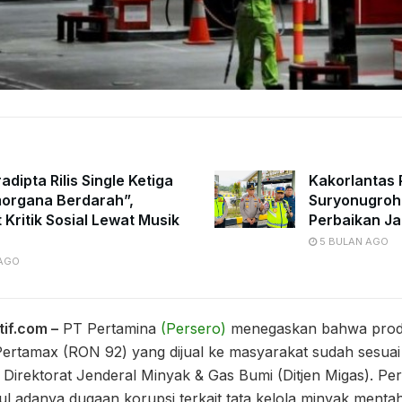
adipta Rilis Single Ketiga
Kakorlantas P
organa Berdarah”,
Suryonugroh
 Kritik Sosial Lewat Musik
Perbaikan Ja
5 BULAN AGO
 AGO
tif.com –
PT Pertamina
(Persero)
menegaskan bahwa prod
ertamax (RON 92) yang dijual ke masyarakat sudah sesuai 
 Direktorat Jenderal Minyak & Gas Bumi (Ditjen Migas). Per
l adanya dugaan korupsi terkait tata kelola minyak menta