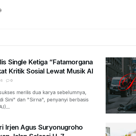
ilis Single Ketiga “Fatamorgana
at Kritik Sosial Lewat Musik AI
06
0
ukses merilis dua karya sebelumnya,
di Sini" dan "Sirna", penyanyi berbasis
I)...
ri Irjen Agus Suryonugroho