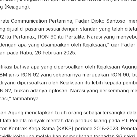
g (Kejagung).
orate Communication Pertamina, Fadjar Djoko Santoso, me
g dijual di pasaran sesuai dengan standar yang telah ditet
 itu Pertamax, RON 90 itu Pertalite. Narasi yang menyeb
 dengan apa yang disampaikan oleh Kejaksaan,” ujar Fadjar
kan pada Rabu, 26 Februari 2025.
ifikasi bahwa apa yang dipersoalkan oleh Kejaksaan Agung
BM jenis RON 92 yang sebenarnya merupakan RON 90, b
di yang dipersoalkan oleh Kejaksaan itu lebih kepada pem
N 92, bukan adanya oplosan. Narasi yang berkembang m
asi,” tambahnya.
an Agung menetapkan tujuh orang sebagai tersangka dala
it tata kelola minyak mentah dan produk kilang pada PT Pe
ktor Kontrak Kerja Sama (KKKS) periode 2018-2023. Peneta
nyidik Kejagung melakukan pemeriksaan terhadap 96 saksi 