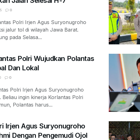
kan Jalan Selesai H-7
5
0
tas Polri Irjen Agus Suryonugroho
 jalur tol di wilayah Jawa Barat.
ung pada Selasa...
antas Polri Wujudkan Polantas
al Dan Lokal
0
0
as Polri Irjen Agus Suryonugroho
eliau ingin kinerja Korlantas Polri
un, Polantas harus...
ri Irjen Agus Suryonugroho
rahmi Dengan Pengemudi Ojol