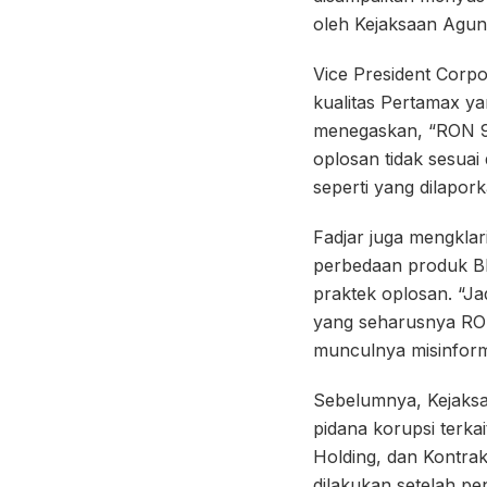
oleh Kejaksaan Agun
Vice President Corp
kualitas Pertamax yan
menegaskan, “RON 92
oplosan tidak sesuai
seperti yang dilapor
Fadjar juga mengklar
perbedaan produk B
praktek oplosan. “Ja
yang seharusnya RO
munculnya misinform
Sebelumnya, Kejaksa
pidana korupsi terka
Holding, dan Kontra
dilakukan setelah pe