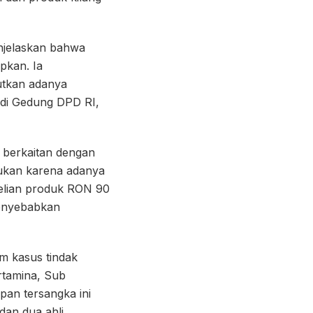
njelaskan bahwa
apkan. Ia
utkan adanya
 di Gedung DPD RI,
 berkaitan dengan
ukan karena adanya
belian produk RON 90
enyebabkan
m kasus tindak
rtamina, Sub
pan tersangka ini
dan dua ahli.