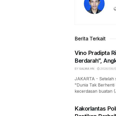
Berita Terkait
Vino Pradipta R
Berdarah”, Angk
BY
SALMA HN
2026/08/
JAKARTA - Setelah s
"Dunia Tak Berhenti 
kecerdasan buatan (A
Kakorlantas Pol