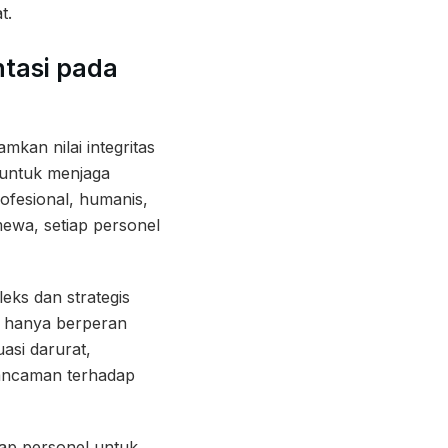
t.
ntasi pada
kan nilai integritas
 untuk menjaga
ofesional, humanis,
imewa, setiap personel
eks dan strategis
ak hanya berperan
asi darurat,
 ancaman terhadap
iap personel untuk