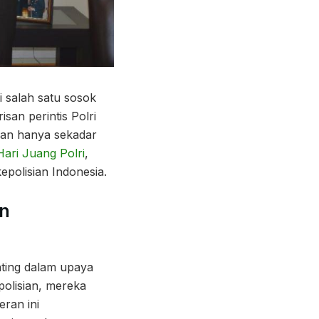
 salah satu sosok
isan perintis Polri
kan hanya sekadar
Hari Juang Polri
,
polisian Indonesia.
an
nting dalam upaya
olisian, mereka
ran ini