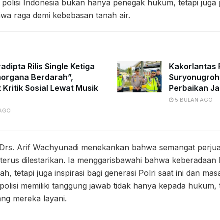
olisi Indonesia bukan hanya penegak hukum, tetapi juga
iwa raga demi kebebasan tanah air.
adipta Rilis Single Ketiga
Kakorlantas P
organa Berdarah”,
Suryonugroh
 Kritik Sosial Lewat Musik
Perbaikan Ja
5 BULAN AGO
 AGO
) Drs. Arif Wachyunadi menekankan bahwa semangat perju
u terus dilestarikan. Ia menggarisbawahi bahwa keberadaan 
ah, tetapi juga inspirasi bagi generasi Polri saat ini dan m
lisi memiliki tanggung jawab tidak hanya kepada hukum, t
ng mereka layani.