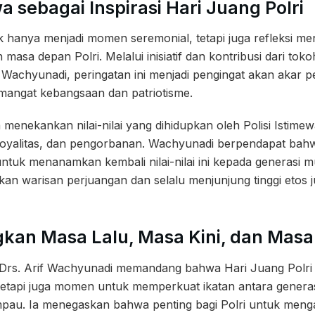
wa sebagai Inspirasi Hari Juang Polri
ak hanya menjadi momen seremonial, tetapi juga refleksi m
an masa depan Polri. Melalui inisiatif dan kontribusi dari tok
if Wachyunadi, peringatan ini menjadi pengingat akan akar p
mangat kebangsaan dan patriotisme.
 menekankan nilai-nilai yang dihidupkan oleh Polisi Istimew
, loyalitas, dan pengorbanan. Wachyunadi berpendapat bah
tuk menanamkan kembali nilai-nilai ini kepada generasi mu
an warisan perjuangan dan selalu menjunjung tinggi etos 
an Masa Lalu, Masa Kini, dan Masa 
) Drs. Arif Wachyunadi memandang bahwa Hari Juang Polri 
etapi juga momen untuk memperkuat ikatan antara generasi 
pau. Ia menegaskan bahwa penting bagi Polri untuk menga