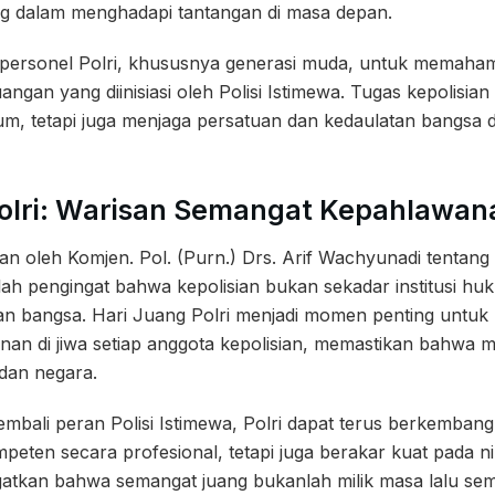
ng dalam menghadapi tantangan di masa depan.
 personel Polri, khususnya generasi muda, untuk memah
ngan yang diinisiasi oleh Polisi Istimewa. Tugas kepolisian
m, tetapi juga menjaga persatuan dan kedaulatan bangsa 
Polri: Warisan Semangat Kepahlawan
an oleh Komjen. Pol. (Purn.) Drs. Arif Wachyunadi tentang 
lah pengingat bahwa kepolisian bukan sekadar institusi huk
anan bangsa. Hari Juang Polri menjadi momen penting untu
n di jiwa setiap anggota kepolisian, memastikan bahwa me
dan negara.
mbali peran Polisi Istimewa, Polri dapat terus berkemban
eten secara profesional, tetapi juga berakar kuat pada nila
tkan bahwa semangat juang bukanlah milik masa lalu sem