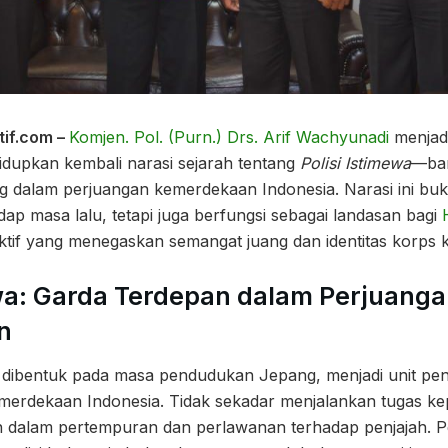
tif.com –
Komjen. Pol. (Purn.) Drs. Arif Wachyunadi
menjadi
idupkan kembali narasi sejarah tentang
Polisi Istimewa
—bar
ng dalam perjuangan kemerdekaan Indonesia. Narasi ini bu
p masa lalu, tetapi juga berfungsi sebagai landasan bagi
if yang menegaskan semangat juang dan identitas korps ke
ewa: Garda Terdepan dalam Perjuang
n
ng dibentuk pada masa pendudukan Jepang, menjadi unit pe
rdekaan Indonesia. Tidak sekadar menjalankan tugas kep
n dalam pertempuran dan perlawanan terhadap penjajah. Pe