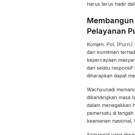
harus terus hadir da
Membangun Po
Pelayanan Pu
Komjen. Pol. (Purn.)
dan komitmen terhad
kepercayaan masyara
dan selalu responsif 
diharapkan dapat menj
Wachyunadi memandan
dibandingkan masa lam
dalam menegakkan hu
pemersatu di tengah
keamanan nasional, t
Semangat yang diwari