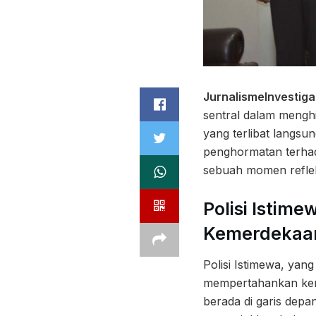
JurnalismeInvestiga
sentral dalam mengh
yang terlibat langsu
penghormatan terhada
sebuah momen reflekt
Polisi Istim
Kemerdekaa
Polisi Istimewa, ya
mempertahankan keme
berada di garis depa