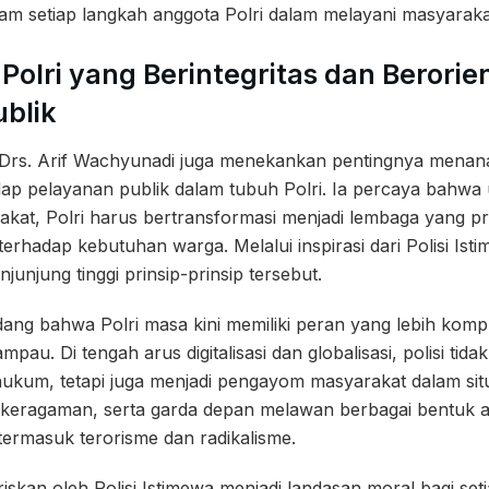
lam setiap langkah anggota Polri dalam melayani masyaraka
lri yang Berintegritas dan Berorie
blik
 Drs. Arif Wachyunadi juga menekankan pentingnya menanam
ap pelayanan publik dalam tubuh Polri. Ia percaya bahwa
kat, Polri harus bertransformasi menjadi lembaga yang pr
terhadap kebutuhan warga. Melalui inspirasi dari Polisi Ist
unjung tinggi prinsip-prinsip tersebut.
g bahwa Polri masa kini memiliki peran yang lebih kompl
pau. Di tengah arus digitalisasi dan globalisasi, polisi tid
kum, tetapi juga menjadi pengayom masyarakat dalam situ
 keragaman, serta garda depan melawan berbagai bentuk
ermasuk terorisme dan radikalisme.
skan oleh Polisi Istimewa menjadi landasan moral bagi set