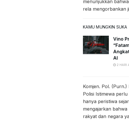
menunjukkan bahwa p
rela mengorbankan j
KAMU MUNGKIN SUKA
Vino Pr
“Fatam
Angkat
AI
2 HARI
Komjen. Pol. (Purn.
Polisi Istimewa perl
hanya peristiwa sejar
mengajarkan bahwa po
rakyat dan negara ya