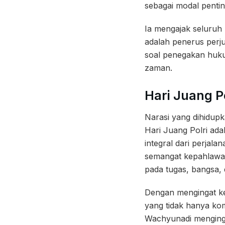
sebagai modal penti
Ia mengajak seluruh
adalah penerus perjua
soal penegakan huku
zaman.
Hari Juang 
Narasi yang dihidupk
Hari Juang Polri ada
integral dari perjal
semangat kepahlawana
pada tugas, bangsa, 
Dengan mengingat ke
yang tidak hanya komp
Wachyunadi menginga