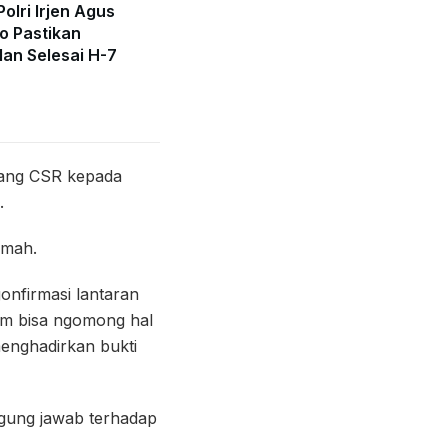
olri Irjen Agus
o Pastikan
lan Selesai H-7
uang CSR kepada
.
imah.
nfirmasi lantaran
um bisa ngomong hal
menghadirkan bukti
gung jawab terhadap