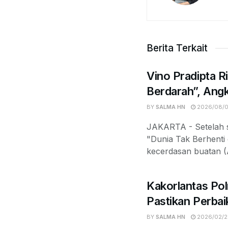
Berita Terkait
Vino Pradipta R
Berdarah”, Angk
BY
SALMA HN
2026/08/
JAKARTA - Setelah s
"Dunia Tak Berhenti 
kecerdasan buatan (A
Kakorlantas Pol
Pastikan Perbai
BY
SALMA HN
2026/02/2