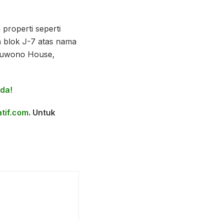
properti seperti
n blok J-7 atas nama
ubuwono House,
uda!
tif.com
. Untuk