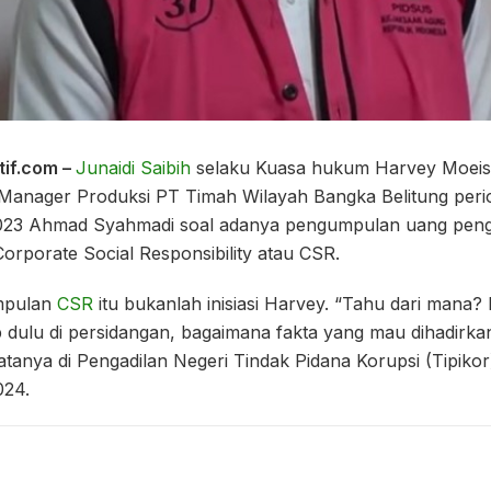
tif.com –
Junaidi Saibih
selaku Kuasa hukum Harvey Moeis
Manager Produksi PT Timah Wilayah Bangka Belitung peri
2023 Ahmad Syahmadi soal adanya pengumpulan uang pe
rporate Social Responsibility atau CSR.
mpulan
CSR
itu bukanlah inisiasi Harvey. “Tahu dari mana?
 dulu di persidangan, bagaimana fakta yang mau dihadirk
anya di Pengadilan Negeri Tindak Pidana Korupsi (Tipikor
024.