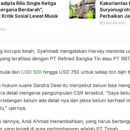
adipta Rilis Single Ketiga
Kakorlantas P
organa Berdarah”,
Suryonugroh
 Kritik Sosial Lewat Musik
Perbaikan Ja
5 BULAN AGO
AGO
ng korupsi timah, Syahmadi mengatakan Harvey meminta 
yang terafiliasi dengan PT Refined Bangka Tin atau PT RBT
ulai dari
USD 500
hingga USD 750 untuk setiap ton bijih t
 hukum suami Sandra Dewi itu menyebut belum bisa mengo
ra detail mengenai pengumpulan CSR tersebut. “Saya bel
ersidangan belum ada detail nya dan jaksa belum berhasil 
tu,” ujarnya.
 lainnya, Andi Ahmad menambahkan, yang harus bertang
n yang terjadi di area pertambangan adalah PT Timah.