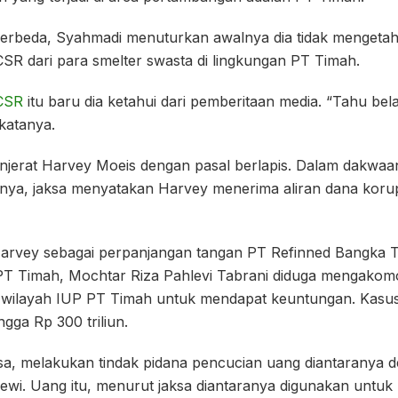
rbeda, Syahmadi menuturkan awalnya dia tidak mengetah
R dari para smelter swasta di lingkungan PT Timah.
CSR
itu baru dia ketahui dari pemberitaan media. “Tahu bel
katanya.
jerat Harvey Moeis dengan pasal berlapis. Dalam dakwaa
nya, jaksa menyatakan Harvey menerima aliran dana korup
arvey sebagai perpanjangan tangan PT Refinned Bangka 
PT Timah, Mochtar Riza Pahlevi Tabrani diduga mengakomo
i wilayah IUP PT Timah untuk mendapat keuntungan. Kasus 
gga Rp 300 triliun.
sa, melakukan tindak pidana pencucian uang diantaranya 
ewi. Uang itu, menurut jaksa diantaranya digunakan untuk