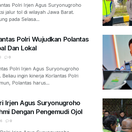
tas Polri Irjen Agus Suryonugroho
 jalur tol di wilayah Jawa Barat.
ung pada Selasa...
antas Polri Wujudkan Polantas
al Dan Lokal
0
0
as Polri Irjen Agus Suryonugroho
eliau ingin kinerja Korlantas Polri
un, Polantas harus...
ri Irjen Agus Suryonugroho
rahmi Dengan Pengemudi Ojol
06
0