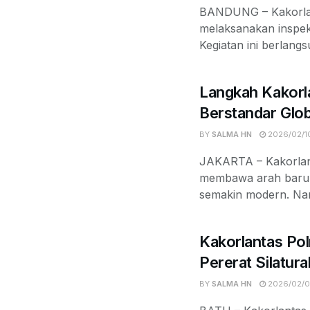
BANDUNG – Kakorlan
melaksanakan inspeksi
Kegiatan ini berlangs
Langkah Kakorl
Berstandar Glob
BY
SALMA HN
2026/02/1
JAKARTA – Kakorlant
membawa arah baru. B
semakin modern. Nam
Kakorlantas Pol
Pererat Silatu
BY
SALMA HN
2026/02/