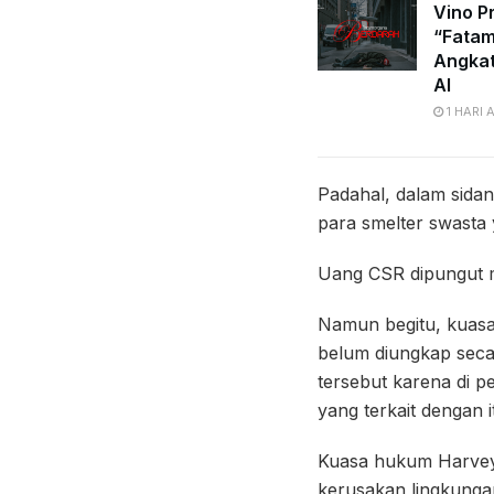
Vino Pr
“Fatam
Angkat
AI
1 HARI 
Padahal, dalam sida
para smelter swasta 
Uang CSR dipungut m
Namun begitu, kuasa
belum diungkap seca
tersebut karena di p
yang terkait dengan i
Kuasa hukum Harvey
kerusakan lingkunga