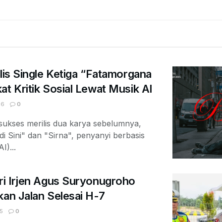
ilis Single Ketiga “Fatamorgana
at Kritik Sosial Lewat Musik AI
06
0
ukses merilis dua karya sebelumnya,
di Sini" dan "Sirna", penyanyi berbasis
I)...
ri Irjen Agus Suryonugroho
kan Jalan Selesai H-7
5
0