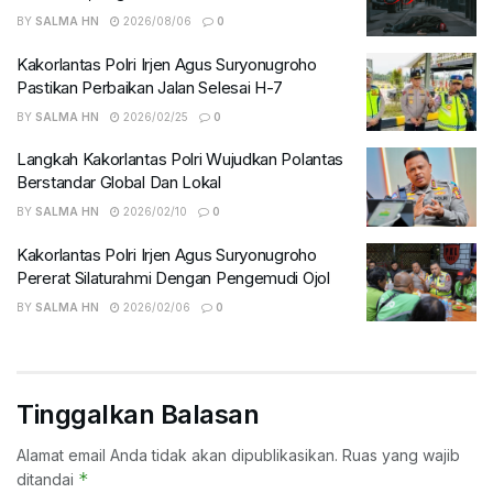
BY
SALMA HN
2026/08/06
0
Kakorlantas Polri Irjen Agus Suryonugroho
Pastikan Perbaikan Jalan Selesai H-7
BY
SALMA HN
2026/02/25
0
Langkah Kakorlantas Polri Wujudkan Polantas
Berstandar Global Dan Lokal
BY
SALMA HN
2026/02/10
0
Kakorlantas Polri Irjen Agus Suryonugroho
Pererat Silaturahmi Dengan Pengemudi Ojol
BY
SALMA HN
2026/02/06
0
Tinggalkan Balasan
Alamat email Anda tidak akan dipublikasikan.
Ruas yang wajib
*
ditandai