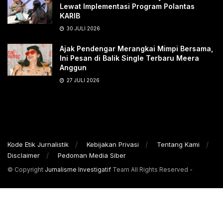
Lewat Implementasi Program Polantas
KARIB
30 JULI 2026
Ajak Pendengar Merangkai Mimpi Bersama,
Ini Pesan di Balik Single Terbaru Meera
Anggun
27 JULI 2026
Kode Etik Jurnalistik
Kebijakan Privasi
Tentang Kami
Disclaimer
Pedoman Media Siber
© Copyright
Jurnalisme Investigatif
Team All Rights Reserved -