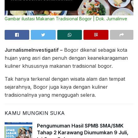
Gambar ilustasi Makanan Tradisional Bogor | Dok. Jurnalinve
JurnalismeInvestigatif –
Bogor dikenal sebagai kota
hujan yang asri dan penuh dengan keanekaragaman
kuliner khususnya makanan tradisional bogor.
Tak hanya terkenal dengan wisata alam dan tempat
sejarahnya, Bogor juga kaya dengan kuliner
tradisionalnya yang menggugah selera.
KAMU MUNGKIN SUKA
Pengumuman Hasil SPMB SMA/SMK
Tahap 2 Karawang Diumumkan 9 Juli,