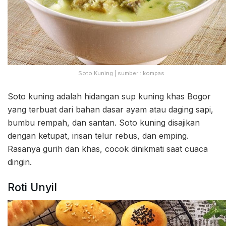
Soto Kuning | sumber : kompas
Soto kuning adalah hidangan sup kuning khas Bogor
yang terbuat dari bahan dasar ayam atau daging sapi,
bumbu rempah, dan santan. Soto kuning disajikan
dengan ketupat, irisan telur rebus, dan emping.
Rasanya gurih dan khas, cocok dinikmati saat cuaca
dingin.
Roti Unyil