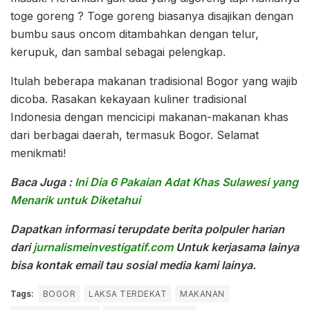
toge goreng ? Toge goreng biasanya disajikan dengan
bumbu saus oncom ditambahkan dengan telur,
kerupuk, dan sambal sebagai pelengkap.
Itulah beberapa makanan tradisional Bogor yang wajib
dicoba. Rasakan kekayaan kuliner tradisional
Indonesia dengan mencicipi makanan-makanan khas
dari berbagai daerah, termasuk Bogor. Selamat
menikmati!
Baca Juga :
Ini Dia 6 Pakaian Adat Khas Sulawesi yang
Menarik untuk Diketahui
Dapatkan informasi terupdate berita polpuler harian
dari
jurnalismeinvestigatif.com
Untuk kerjasama lainya
bisa kontak email tau sosial media kami lainya.
Tags:
BOGOR
LAKSA TERDEKAT
MAKANAN