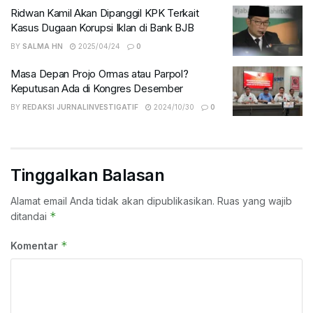
Ridwan Kamil Akan Dipanggil KPK Terkait
Kasus Dugaan Korupsi Iklan di Bank BJB
BY
SALMA HN
2025/04/24
0
Masa Depan Projo Ormas atau Parpol?
Keputusan Ada di Kongres Desember
BY
REDAKSI JURNALINVESTIGATIF
2024/10/30
0
Tinggalkan Balasan
Alamat email Anda tidak akan dipublikasikan.
Ruas yang wajib
*
ditandai
*
Komentar