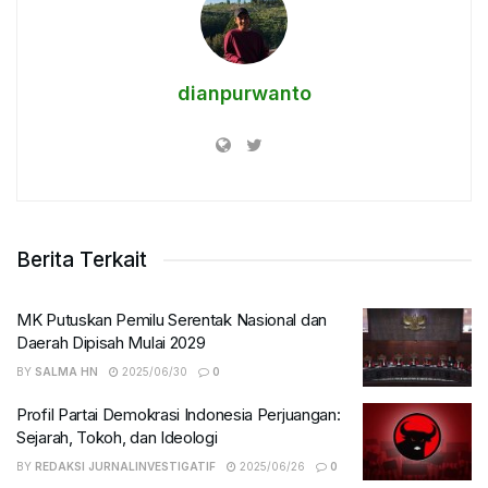
dianpurwanto
Berita Terkait
MK Putuskan Pemilu Serentak Nasional dan
Daerah Dipisah Mulai 2029
BY
SALMA HN
2025/06/30
0
Profil Partai Demokrasi Indonesia Perjuangan:
Sejarah, Tokoh, dan Ideologi
BY
REDAKSI JURNALINVESTIGATIF
2025/06/26
0