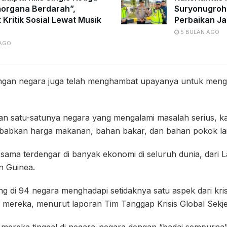
organa Berdarah”,
Suryonugroh
 Kritik Sosial Lewat Musik
Perbaikan Ja
5 BULAN AGO
 AGO
angan negara juga telah menghambat upayanya untuk men
kan satu-satunya negara yang mengalami masalah serius, k
babkan harga makanan, bahan bakar, dan bahan pokok la
ama terdengar di banyak ekonomi di seluruh dunia, dari L
n Guinea.
ang di 94 negara menghadapi setidaknya satu aspek dari kri
 mereka, menurut laporan Tim Tanggap Krisis Global Sekj
ari mereka tinggal di negara-negara dengan “badai sempurna