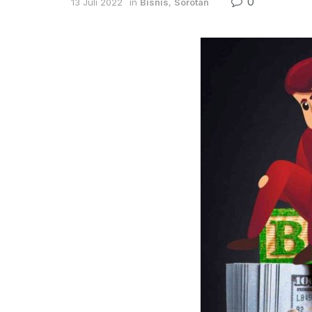
0
13 Juli 2022
in
Bisnis
,
Sorotan