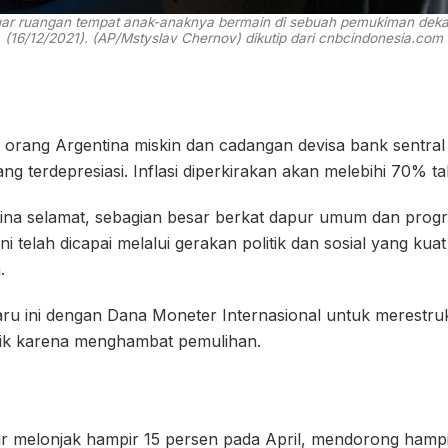
 luar ruangan tempat anak-anaknya bermain di sebuah pemukiman deka
(16/12/2021). (AP/Mstyslav Chernov) dikutip dari cnbcindonesia.com
0 orang Argentina miskin dan cadangan devisa bank sentra
g terdepresiasi. Inflasi diperkirakan akan melebihi 70% tah
ina selamat, sebagian besar berkat dapur umum dan prog
ni telah dicapai melalui gerakan politik dan sosial yang kua
.
ru ini dengan Dana Moneter Internasional untuk merestruk
kritik karena menghambat pemulihan.
esir melonjak hampir 15 persen pada April, mendorong hampi