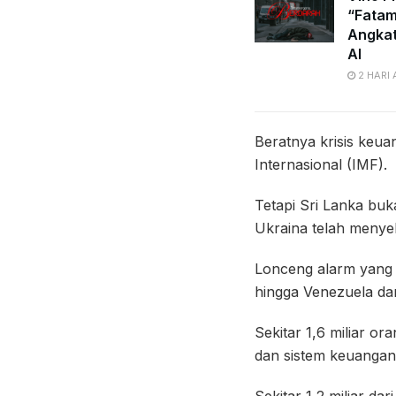
“Fatam
Angkat
AI
2 HARI
Beratnya krisis keu
Internasional (IMF).
Tetapi Sri Lanka bu
Ukraina telah menye
Lonceng alarm yang s
hingga Venezuela da
Sekitar 1,6 miliar or
dan sistem keuangan
Sekitar 1,2 miliar d