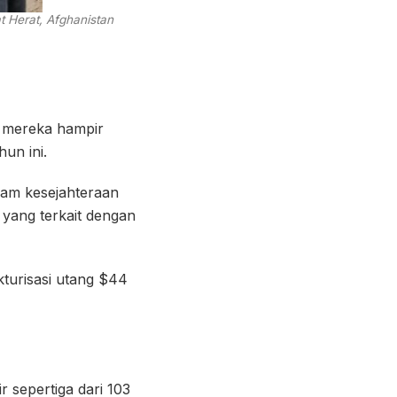
t Herat, Afghanistan
l mereka hampir
un ini.
ram kesejahteraan
t yang terkait dengan
turisasi utang $44
r sepertiga dari 103