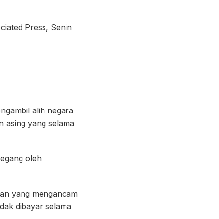
ociated Press, Senin
ngambil alih negara
an asing yang selama
pegang oleh
angan yang mengancam
idak dibayar selama