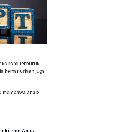
s ekonomi terburuk
sis kemanusiaan juga
tuk membawa anak-
olri Irjen Agus