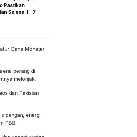
o Pastikan
lan Selesai H-7
gatur Dana Moneter
arena perang di
innya melonjak.
aos dan Pakistan
sis pangan, energi,
en PBB.
” dan sangat rentan