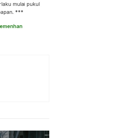
laku mulai pukul
papan. ***
 Kemenhan