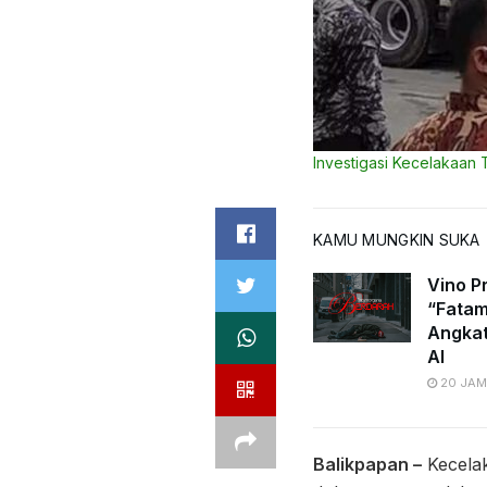
Investigasi Kecelakaan T
KAMU MUNGKIN SUKA
Vino Pr
“Fatam
Angkat
AI
20 JAM
Balikpapan –
Kecelak