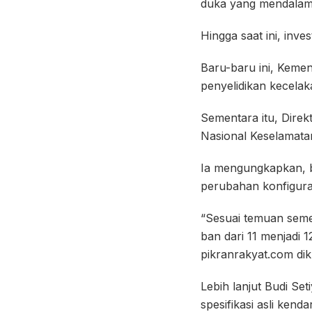
duka yang mendalam
Hingga saat ini, inve
Baru-baru ini, Keme
penyelidikan kecelak
Sementara itu, Dire
Nasional Keselamatan
Ia mengungkapkan, b
perubahan konfiguras
“Sesuai temuan seme
ban dari 11 menjadi 1
pikranrakyat.com dik
Lebih lanjut Budi Se
spesifikasi asli kend