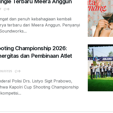
Single Terbaru Meera Anggun
7
0
ngat dan penuh kebahagiaan kembali
arya terbaru dari Meera Anggun. Penyanyi
 Soundworks...
ooting Championship 2026:
ergitas dan Pembinaan Atlet
6/07/25
0
deral Polisi Drs. Listyo Sigit Prabowo,
ahwa Kapolri Cup Shooting Championship
ompetisi...