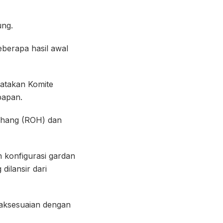
ung.
berapa hasil awal
gatakan Komite
papan.
rhang (ROH) dan
 konfigurasi gardan
dilansir dari
daksesuaian dengan