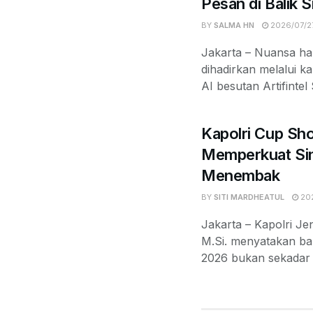
Pesan di Balik 
BY
SALMA HN
2026/07/2
Jakarta – Nuansa ha
dihadirkan melalui k
AI besutan Artifintel
Kapolri Cup Sh
Memperkuat Sin
Menembak
BY
SITI MARDHEATUL
202
Jakarta – Kapolri Jen
M.Si. menyatakan b
2026 bukan sekadar k