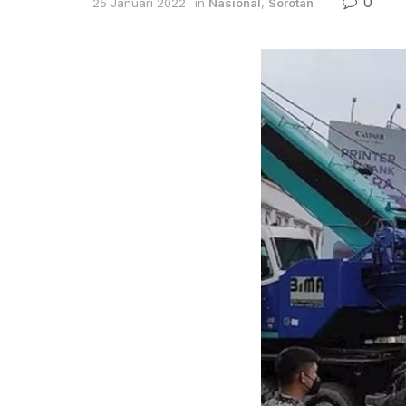
0
25 Januari 2022
in
Nasional
,
Sorotan