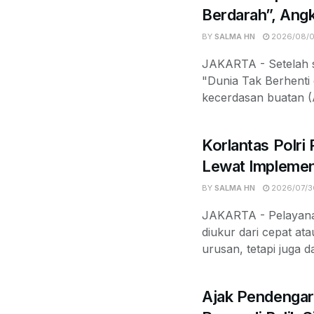
Berdarah”, Angk
BY
SALMA HN
2026/08/
JAKARTA - Setelah s
"Dunia Tak Berhenti 
kecerdasan buatan (A
Korlantas Polri
Lewat Implemen
BY
SALMA HN
2026/07/3
JAKARTA - Pelayanan
diukur dari cepat at
urusan, tetapi juga d
Ajak Pendengar