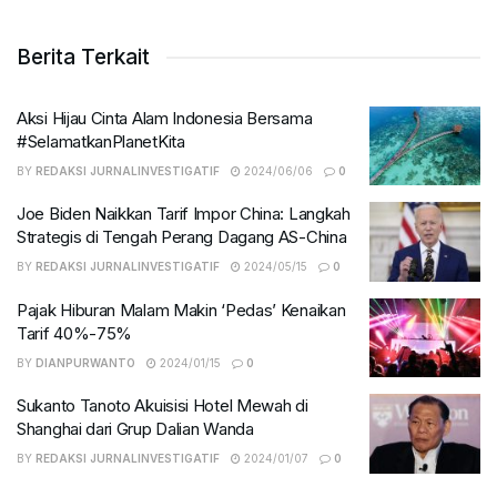
Berita Terkait
Aksi Hijau Cinta Alam Indonesia Bersama
#SelamatkanPlanetKita
BY
REDAKSI JURNALINVESTIGATIF
2024/06/06
0
Joe Biden Naikkan Tarif Impor China: Langkah
Strategis di Tengah Perang Dagang AS-China
BY
REDAKSI JURNALINVESTIGATIF
2024/05/15
0
Pajak Hiburan Malam Makin ‘Pedas’ Kenaikan
Tarif 40%-75%
BY
DIANPURWANTO
2024/01/15
0
Sukanto Tanoto Akuisisi Hotel Mewah di
Shanghai dari Grup Dalian Wanda
BY
REDAKSI JURNALINVESTIGATIF
2024/01/07
0