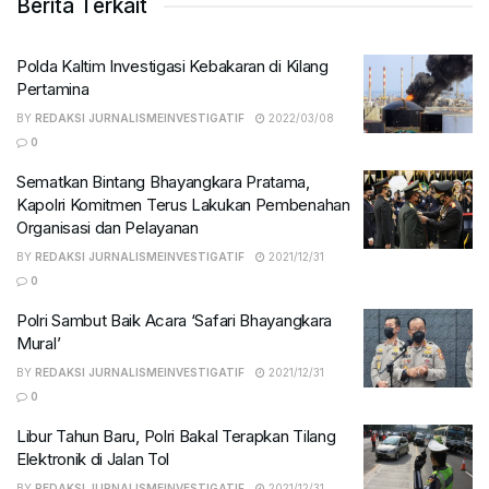
Berita Terkait
Polda Kaltim Investigasi Kebakaran di Kilang
Pertamina
BY
REDAKSI JURNALISMEINVESTIGATIF
2022/03/08
0
Sematkan Bintang Bhayangkara Pratama,
Kapolri Komitmen Terus Lakukan Pembenahan
Organisasi dan Pelayanan
BY
REDAKSI JURNALISMEINVESTIGATIF
2021/12/31
0
Polri Sambut Baik Acara ‘Safari Bhayangkara
Mural’
BY
REDAKSI JURNALISMEINVESTIGATIF
2021/12/31
0
Libur Tahun Baru, Polri Bakal Terapkan Tilang
Elektronik di Jalan Tol
BY
REDAKSI JURNALISMEINVESTIGATIF
2021/12/31