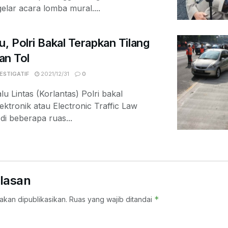
lar acara lomba mural....
u, Polri Bakal Terapkan Tilang
lan Tol
ESTIGATIF
2021/12/31
0
 Lintas (Korlantas) Polri bakal
ektronik atau Electronic Traffic Law
i beberapa ruas...
lasan
*
akan dipublikasikan.
Ruas yang wajib ditandai