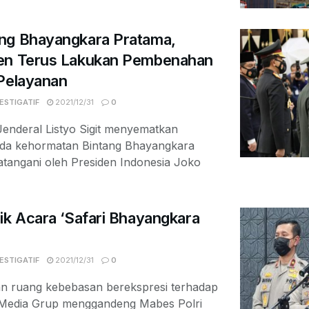
ng Bhayangkara Pratama,
men Terus Lakukan Pembenahan
 Pelayanan
ESTIGATIF
2021/12/31
0
enderal Listyo Sigit menyematkan
da kehormatan Bintang Bhayangkara
atangani oleh Presiden Indonesia Joko
ik Acara ‘Safari Bhayangkara
ESTIGATIF
2021/12/31
0
n ruang kebebasan berekspresi terhadap
Media Grup menggandeng Mabes Polri