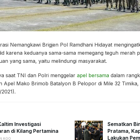
rasi Nemangkawi Brigjen Pol Ramdhani Hidayat mengingatk
lid karena keduanya sama-sama memegang teguh merah put
juan yang sama, yaitu melindungi masyarakat.
ya saat TNI dan Polri menggelar
apel bersama
dalam rangka
an Apel Mako Brimob Batalyon B Pelopor di Mile 32 Timika
/2021).
altim Investigasi
Sematkan Bi
ran di Kilang Pertamina
Pratama, Kap
Lakukan Pe
N AGO