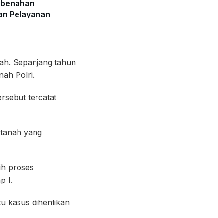
mbenahan
an Pelayanan
ah. Sepanjang tahun
nah Polri.
rsebut tercatat
 tanah yang
ih proses
p I.
tu kasus dihentikan