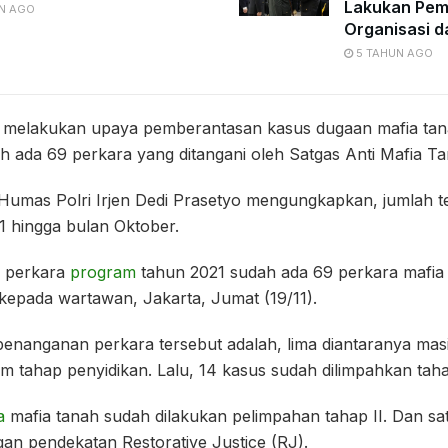
Lakukan Pe
N AGO
Organisasi d
5 TAHUN AGO
us melakukan upaya pemberantasan kasus dugaan mafia tan
dah ada 69 perkara yang ditangani oleh Satgas Anti Mafia Ta
) Humas Polri Irjen Dedi Prasetyo mengungkapkan, jumlah te
1 hingga bulan Oktober.
n perkara
program
tahun 2021 sudah ada 69 perkara mafia
i kepada wartawan, Jakarta, Jumat (19/11).
penanganan perkara tersebut adalah, lima diantaranya mas
am tahap penyidikan. Lalu, 14 kasus sudah dilimpahkan taha
a
mafia tanah sudah dilakukan pelimpahan tahap II. Dan sa
an pendekatan Restorative Justice (RJ).