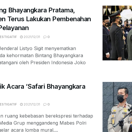
ng Bhayangkara Pratama,
men Terus Lakukan Pembenahan
 Pelayanan
ESTIGATIF
2021/12/31
0
enderal Listyo Sigit menyematkan
da kehormatan Bintang Bhayangkara
atangani oleh Presiden Indonesia Joko
ik Acara ‘Safari Bhayangkara
ESTIGATIF
2021/12/31
0
n ruang kebebasan berekspresi terhadap
Media Grup menggandeng Mabes Polri
lar acara lomba mural....