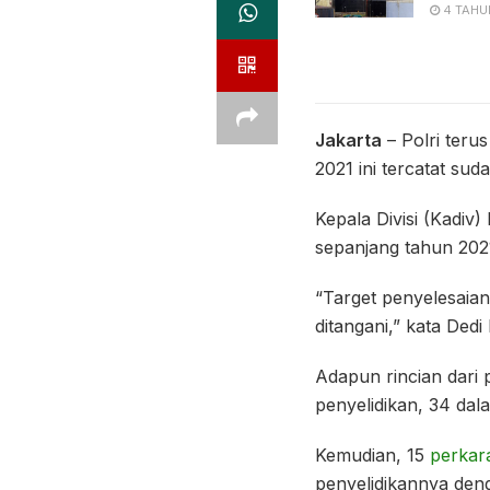
4 TAHU
Jakarta
– Polri ter
2021 ini tercatat su
Kepala Divisi (Kadiv
sepanjang tahun 202
“Target penyelesaia
ditangani,” kata Ded
Adapun rincian dari 
penyelidikan, 34 dal
Kemudian, 15
perkar
penyelidikannya deng