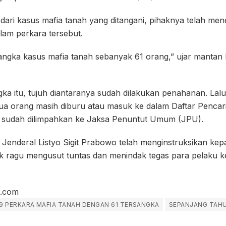
ari kasus mafia tanah yang ditangani, pihaknya telah me
lam perkara tersebut.
angka kasus mafia tanah sebanyak 61 orang,” ujar mantan
gka itu, tujuh diantaranya sudah dilakukan penahanan. Lal
dua orang masih diburu atau masuk ke dalam Daftar Penca
a sudah dilimpahkan ke Jaksa Penuntut Umum (JPU).
Jenderal Listyo Sigit Prabowo telah menginstruksikan kep
ak ragu mengusut tuntas dan menindak tegas para pelaku k
s.com
69 PERKARA MAFIA TANAH DENGAN 61 TERSANGKA
SEPANJANG TAHU