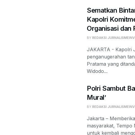
Sematkan Binta
Kapolri Komit
Organisasi dan
BY
REDAKSI JURNALISMEINV
JAKARTA - Kapolri J
penganugerahan tan
Pratama yang ditand
Widodo...
Polri Sambut Ba
Mural’
BY
REDAKSI JURNALISMEINV
Jakarta – Memberika
masyarakat, Tempo 
untuk kembali mengge