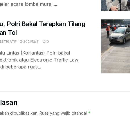
lar acara lomba mural....
u, Polri Bakal Terapkan Tilang
lan Tol
ESTIGATIF
2021/12/31
0
 Lintas (Korlantas) Polri bakal
ektronik atau Electronic Traffic Law
i beberapa ruas...
lasan
*
akan dipublikasikan.
Ruas yang wajib ditandai