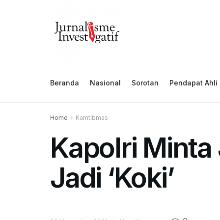
Beranda
Nasional
Sorotan
Pendapat Ahli
Home
Kamtibmas
Kapolri Minta
Jadi ‘Koki’