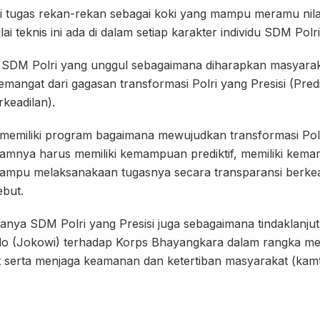
i tugas rekan-rekan sebagai koki yang mampu meramu nilai-ni
i teknis ini ada di dalam setiap karakter individu SDM Polri,
DM Polri yang unggul sebagaimana diharapkan masyarakat, 
mangat dari gagasan transformasi Polri yang Presisi (Predikt
keadilan).
 memiliki program bagaimana mewujudkan transformasi Polr
alamnya harus memiliki kemampuan prediktif, memiliki kem
 mampu melaksanakaan tugasnya secara transparansi berkea
ebut.
ptanya SDM Polri yang Presisi juga sebagaimana tindaklanju
do (Jokowi) terhadap Korps Bhayangkara dalam rangka m
 serta menjaga keamanan dan ketertiban masyarakat (kamt