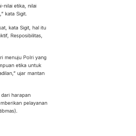
lai etika, nilai
” kata Sigit.
kata Sigit, hal itu
if, Resposibilitas,
i menuju Polri yang
ampuan etika untuk
dilan,” ujar mantan
t dari harapan
emberikan pelayanan
ibmas).