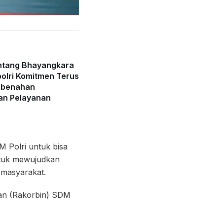
ntang Bhayangkara
olri Komitmen Terus
mbenahan
an Pelayanan
M Polri untuk bisa
untuk mewujudkan
 masyarakat.
aan (Rakorbin) SDM