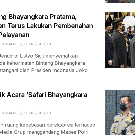
ng Bhayangkara Pratama,
men Terus Lakukan Pembenahan
 Pelayanan
ESTIGATIF
2021/12/31
0
enderal Listyo Sigit menyematkan
da kehormatan Bintang Bhayangkara
atangani oleh Presiden Indonesia Joko
ik Acara ‘Safari Bhayangkara
ESTIGATIF
2021/12/31
0
n ruang kebebasan berekspresi terhadap
Media Grup menggandeng Mabes Polri