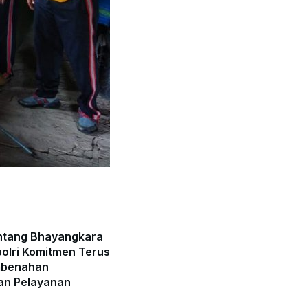
ntang Bhayangkara
olri Komitmen Terus
mbenahan
an Pelayanan