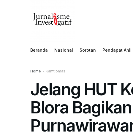
Beranda
Nasional
Sorotan
Pendapat Ahli
Home
Kamtibmas
Jelang HUT Ko
Blora Bagika
Purnawirawa