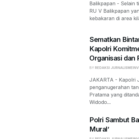
Balikpapan - Selain t
RU V Balikpapan yan
kebakaran di area kil
Sematkan Binta
Kapolri Komit
Organisasi dan
BY
REDAKSI JURNALISMEINV
JAKARTA - Kapolri J
penganugerahan tan
Pratama yang ditand
Widodo...
Polri Sambut Ba
Mural’
BY
REDAKSI JURNALISMEINV