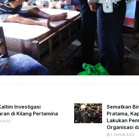
altim Investigasi
Sematkan Bi
ran di Kilang Pertamina
Pratama, Kap
Lakukan Pe
N AGO
Organisasi d
5 TAHUN AGO