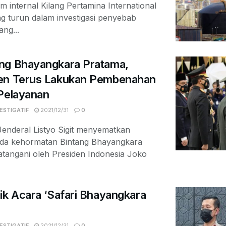
im internal Kilang Pertamina International
g turun dalam investigasi penyebab
ang...
ng Bhayangkara Pratama,
men Terus Lakukan Pembenahan
 Pelayanan
ESTIGATIF
2021/12/31
0
enderal Listyo Sigit menyematkan
da kehormatan Bintang Bhayangkara
atangani oleh Presiden Indonesia Joko
ik Acara ‘Safari Bhayangkara
ESTIGATIF
2021/12/31
0