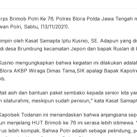
rps Brimob Polri Ke 76. Polres Blora Polda Jawa Tengah
n Polri, Sabtu, (13/11/2021).
pimpin oleh Kasat Samapta Iptu Kusnio, SE. Adapun yang di
di desa Brumbung kecamatan Jepon dan bapak Ruslan di 
Kusnio mengungkapkan bahwa kegiatan ini dilakukan adalah
 Blora AKBP Wiraga Dimas Tama,SIK apalagi Bapak Kapolres
ob.
an tali asih dan bantuan paket sembako kepada senior kita y
in silaturahmi, meskipun sudah pensiun,” kata Kasat Samapt
 Kapolsek Todanan ini menandaskan bahwa anjangsana sepe
mun menjelang HUT Brimob ke 76 ini serasa lebih istimewa
rus lebih kompak. Bahwa Polri adalah sebagai pelindung, 