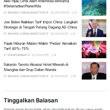
Aksi Hijau Cinta Alam Indonesia Bersama
#SelamatkanPlanetKita
BY
REDAKSI JURNALINVESTIGATIF
2024/06/06
0
Joe Biden Naikkan Tarif Impor China: Langkah
Strategis di Tengah Perang Dagang AS-China
BY
REDAKSI JURNALINVESTIGATIF
2024/05/15
0
Pajak Hiburan Malam Makin ‘Pedas’ Kenaikan
Tarif 40%-75%
BY
DIANPURWANTO
2024/01/15
0
Sukanto Tanoto Akuisisi Hotel Mewah di
Shanghai dari Grup Dalian Wanda
BY
REDAKSI JURNALINVESTIGATIF
2024/01/07
0
Tinggalkan Balasan
Alamat email Anda tidak akan dipublikasikan.
Ruas yang wajib