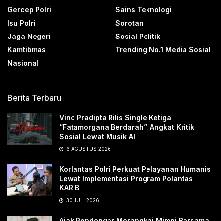
Gercep Polri
Sains Teknologi
Isu Polri
Sorotan
Jaga Negeri
Sosial Politik
Kamtibmas
Trending No.1 Media Sosial
Nasional
Berita Terbaru
Vino Pradipta Rilis Single Ketiga
“Fatamorgana Berdarah”, Angkat Kritik
Sosial Lewat Musik AI
6 AGUSTUS 2026
Korlantas Polri Perkuat Pelayanan Humanis
Lewat Implementasi Program Polantas
KARIB
30 JULI 2026
Ajak Pendengar Merangkai Mimpi Bersama,