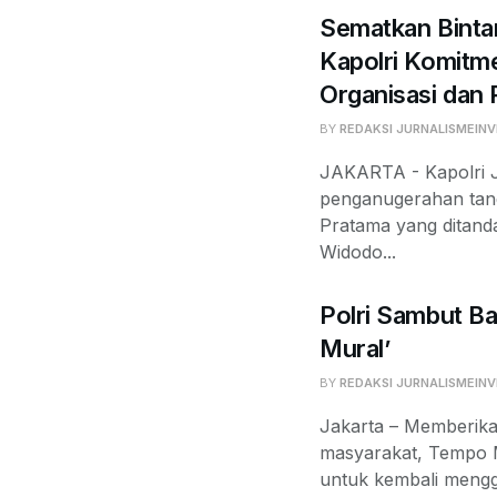
Sematkan Binta
Kapolri Komit
Organisasi dan
BY
REDAKSI JURNALISMEINV
JAKARTA - Kapolri J
penganugerahan tan
Pratama yang ditand
Widodo...
Polri Sambut Ba
Mural’
BY
REDAKSI JURNALISMEINV
Jakarta – Memberika
masyarakat, Tempo 
untuk kembali mengge