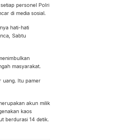
setiap personel Polri
ar di media sosial.
nya hati-hati
anca, Sabtu
a menimbulkan
tengah masyarakat.
r uang. Itu pamer
merupakan akun milik
ngenakan kaos
 berdurasi 14 detik.