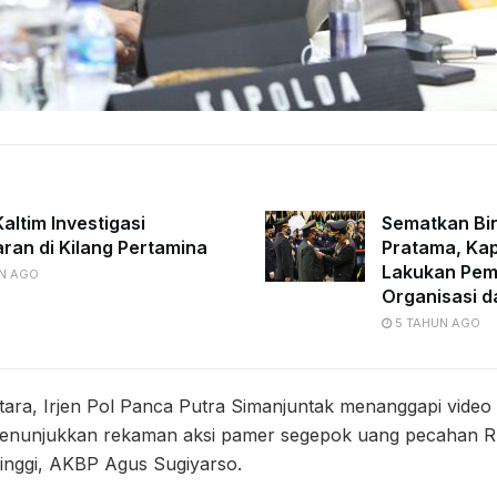
altim Investigasi
Sematkan Bi
ran di Kilang Pertamina
Pratama, Kap
Lakukan Pe
N AGO
Organisasi d
5 TAHUN AGO
ra, Irjen Pol Panca Putra Simanjuntak menanggapi video vi
menunjukkan rekaman aksi pamer segepok uang pecahan R
gtinggi, AKBP Agus Sugiyarso.