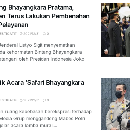
ng Bhayangkara Pratama,
men Terus Lakukan Pembenahan
 Pelayanan
ESTIGATIF
2021/12/31
0
enderal Listyo Sigit menyematkan
da kehormatan Bintang Bhayangkara
atangani oleh Presiden Indonesia Joko
ik Acara ‘Safari Bhayangkara
ESTIGATIF
2021/12/31
0
n ruang kebebasan berekspresi terhadap
Media Grup menggandeng Mabes Polri
lar acara lomba mural....