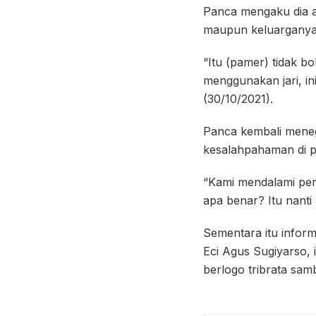
Panca mengaku dia ak
maupun keluarganya u
“Itu (pamer) tidak bo
menggunakan jari, in
(30/10/2021).
Panca kembali menega
kesalahpahaman di pub
“Kami mendalami pers
apa benar? Itu nanti
Sementara itu infor
Eci Agus Sugiyarso,
berlogo tribrata sam