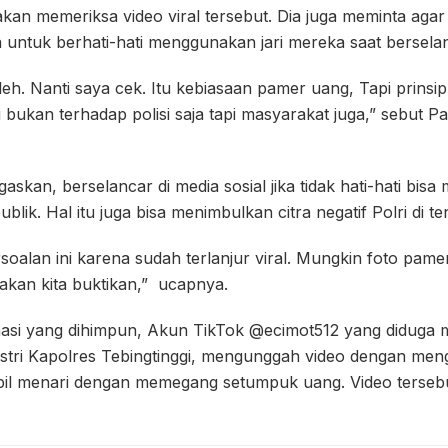
an memeriksa video viral tersebut. Dia juga meminta agar 
ntuk berhati-hati menggunakan jari mereka saat berselanc
leh. Nanti saya cek. Itu kebiasaan pamer uang, Tapi prinsip
i bukan terhadap polisi saja tapi masyarakat juga,” sebut P
skan, berselancar di media sosial jika tidak hati-hati bis
lik. Hal itu juga bisa menimbulkan citra negatif Polri di 
oalan ini karena sudah terlanjur viral. Mungkin foto pame
 akan kita buktikan,” ucapnya.
masi yang dihimpun, Akun TikTok @ecimot512 yang diduga 
 istri Kapolres Tebingtinggi, mengunggah video dengan me
bil menari dengan memegang setumpuk uang. Video tersebut