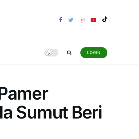
LOGIN
i Pamer
da Sumut Beri