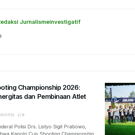
Redaksi Jurnalismeinvestigatif
ooting Championship 2026:
ergitas dan Pembinaan Atlet
6/07/25
0
deral Polisi Drs. Listyo Sigit Prabowo,
ahwa Kapolri Cup Shooting Championship