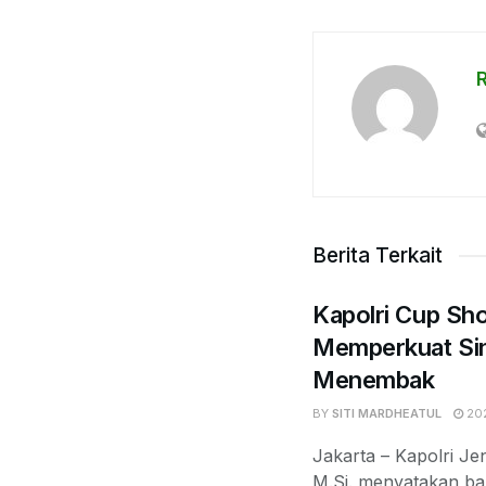
Berita Terkait
Kapolri Cup Sh
Memperkuat Sin
Menembak
BY
SITI MARDHEATUL
202
Jakarta – Kapolri Jen
M.Si. menyatakan b