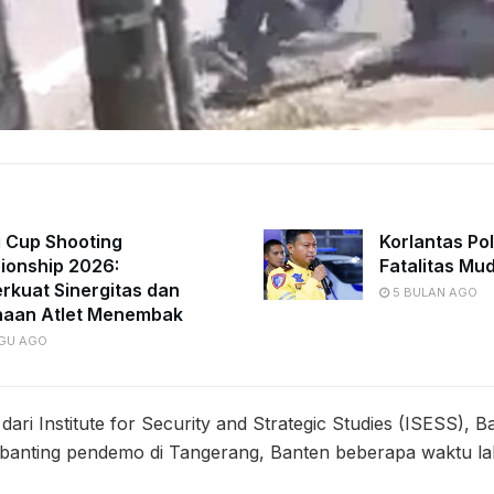
i Cup Shooting
Korlantas Po
onship 2026:
Fatalitas Mu
kuat Sinergitas dan
5 BULAN AGO
naan Atlet Menembak
GU AGO
dari Institute for Security and Strategic Studies (ISESS),
i banting pendemo di Tangerang, Banten beberapa waktu la