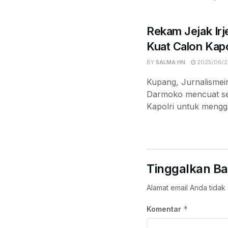
Rekam Jejak Irj
Kuat Calon Kapo
BY
SALMA HN
2025/06/2
Kupang, Jurnalismein
Darmoko mencuat seb
Kapolri untuk mengga
Tinggalkan Ba
Alamat email Anda tidak 
*
Komentar