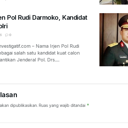
en Pol Rudi Darmoko, Kandidat
lri
6
0
vestigatif.com – Nama Irjen Pol Rudi
agai salah satu kandidat kuat calon
ntikan Jenderal Pol. Drs....
lasan
*
akan dipublikasikan.
Ruas yang wajib ditandai