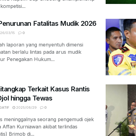
ompetisi...
 Penurunan Fatalitas Mudik 2026
26/03/15
0
ah laporan yang menyentuh dimensi
tan berlalu lintas pada arus mudik
tur Penegakan Hukum...
Ditangkap Terkait Kasus Rantis
Ojol hingga Tewas
GATIF
2025/08/29
0
gis meninggalnya seorang pengemudi ojek
a Affan Kurniawan akibat terlindas
is) Brimob di...