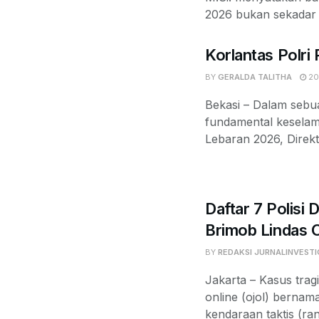
2026 bukan sekadar k
Korlantas Polri
BY
GERALDA TALITHA
20
Bekasi – Dalam sebu
fundamental keselama
Lebaran 2026, Direk
Daftar 7 Polisi 
Brimob Lindas 
BY
REDAKSI JURNALINVESTI
Jakarta – Kasus tra
online (ojol) bernam
kendaraan taktis (rant