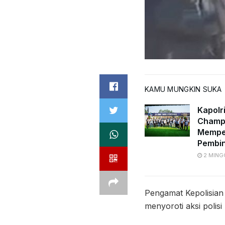
KAMU MUNGKIN SUKA
Kapolr
Champi
Memper
Pembi
2 MING
Pengamat Kepolisian 
menyoroti aksi polis