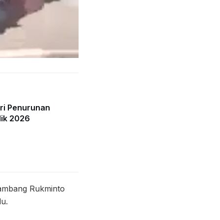
lri Penurunan
dik 2026
 Bambang Rukminto
lu.