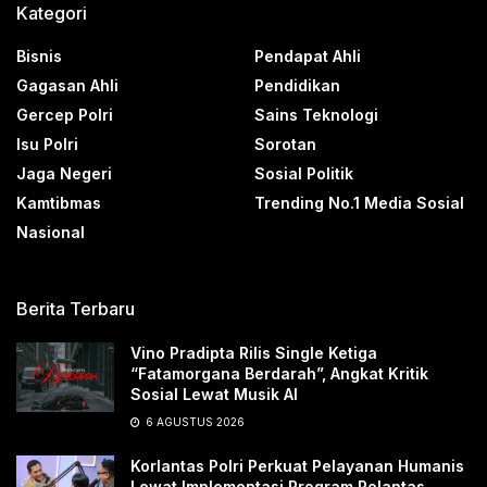
Kategori
Bisnis
Pendapat Ahli
Gagasan Ahli
Pendidikan
Gercep Polri
Sains Teknologi
Isu Polri
Sorotan
Jaga Negeri
Sosial Politik
Kamtibmas
Trending No.1 Media Sosial
Nasional
Berita Terbaru
Vino Pradipta Rilis Single Ketiga
“Fatamorgana Berdarah”, Angkat Kritik
Sosial Lewat Musik AI
6 AGUSTUS 2026
Korlantas Polri Perkuat Pelayanan Humanis
Lewat Implementasi Program Polantas