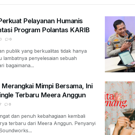
 Perkuat Pelayanan Humanis
tasi Program Polantas KARIB
0
0
 publik yang berkualitas tidak hanya
au lambatnya penyelesaian sebuah
ari bagaimana...
 Merangkai Mimpi Bersama, Ini
Single Terbaru Meera Anggun
7
0
ngat dan penuh kebahagiaan kembali
arya terbaru dari Meera Anggun. Penyanyi
 Soundworks...