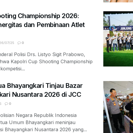
ooting Championship 2026:
ergitas dan Pembinaan Atlet
6/07/25
0
deral Polisi Drs. Listyo Sigit Prabowo,
ahwa Kapolri Cup Shooting Championship
ompetisi...
ua Bhayangkari Tinjau Bazar
kari Nusantara 2026 di JCC
5
0
olisian Negara Republik Indonesia
Ketua Umum Bhayangkari meninjau
si Bhayangkari Nusantara 2026 yang...