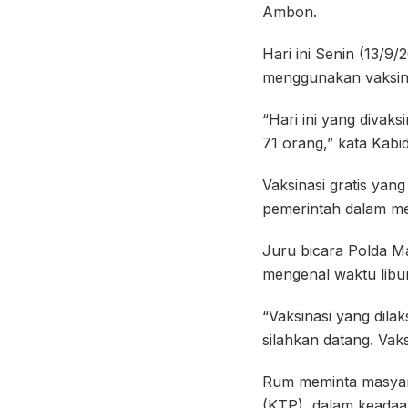
Ambon.
Hari ini Senin (13/9
menggunakan vaksin
“Hari ini yang divak
71 orang,” kata Kab
Vaksinasi gratis ya
pemerintah dalam me
Juru bicara Polda Ma
mengenal waktu libur
“Vaksinasi yang dila
silahkan datang. Vak
Rum meminta masyar
(KTP), dalam keadaan