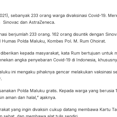
/2021), sebanyak 233 orang warga divaksinasi Covid-19. Mer
 Sinovac dan AstraZeneca.
sinasi berjumlah 233 orang. 162 orang disuntik dengan Sin
id Humas Polda Maluku, Kombes Pol. M. Rum Ohoirat.
ng diberikan kepada masyarakat, kata Rum bertujuan untuk
nekan angka penyebaran Covid-19 di Indonesia, khususny
luku ini mengaku pihaknya gencar melakukan vaksinasi set
.
ksanakan Polda Maluku gratis. Kepada warga yang berusia 1
sin aman dan halal,” ajaknya.
akat yang ingin divaksin cukup datang membawa Kartu T
 sehat, dan membawa alat tulis sendiri.