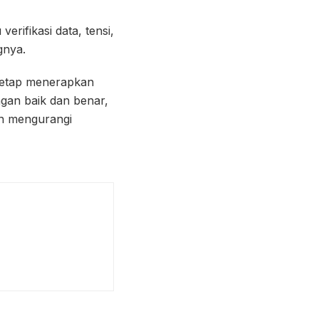
erifikasi data, tensi,
gnya.
 tetap menerapkan
ngan baik dan benar,
an mengurangi