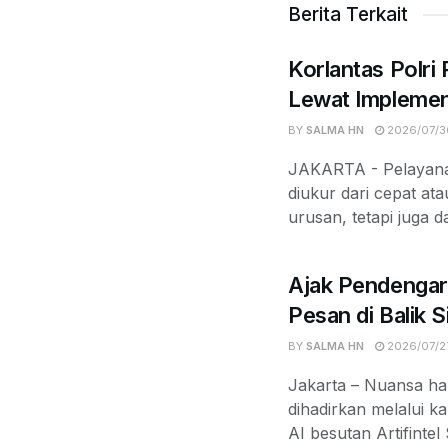
Berita Terkait
Korlantas Polri
Lewat Implemen
BY
SALMA HN
2026/07/3
JAKARTA - Pelayanan
diukur dari cepat at
urusan, tetapi juga d
Ajak Pendengar
Pesan di Balik 
BY
SALMA HN
2026/07/2
Jakarta – Nuansa ha
dihadirkan melalui k
AI besutan Artifintel