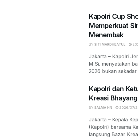
Kapolri Cup Sh
Memperkuat Sin
Menembak
BY
SITI MARDHEATUL
202
Jakarta – Kapolri Jen
M.Si. menyatakan b
2026 bukan sekadar k
Kapolri dan Ket
Kreasi Bhayang
BY
SALMA HN
2026/07/2
Jakarta – Kepala Kep
(Kapolri) bersama 
langsung Bazar Krea