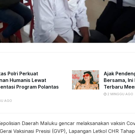
tas Polri Perkuat
Ajak Penden
nan Humanis Lewat
Bersama, Ini 
entasi Program Polantas
Terbaru Mee
2 MINGGU AGO
GU AGO
olisian Daerah Maluku gencar melaksanakan vaksin Covi
Gerai Vaksinasi Presisi (GVP), Lapangan Letkol CHR Tahapa