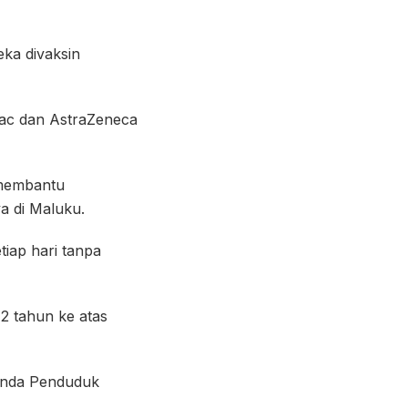
eka divaksin
ovac dan AstraZeneca
 membantu
a di Maluku.
iap hari tanpa
2 tahun ke atas
anda Penduduk