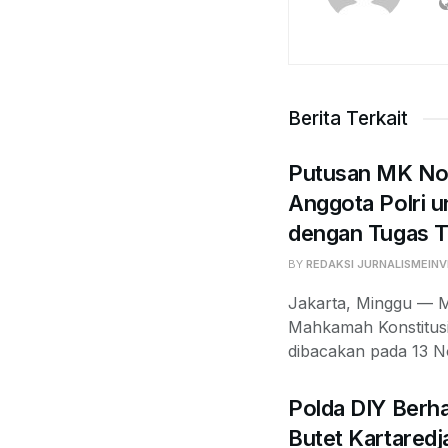
Berita Terkait
Putusan MK No.
Anggota Polri u
dengan Tugas T
BY
REDAKSI JURNALISMEINV
Jakarta, Minggu — Me
Mahkamah Konstitus
dibacakan pada 13 N
Polda DIY Berh
Butet Kartaredj