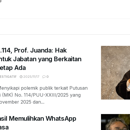
114, Prof. Juanda: Hak
ntuk Jabatan yang Berkaitan
etap Ada
ESTIGATIF
2025/11/17
0
nyikapi polemik publik terkait Putusan
i (MK) No. 114/PUU-XXIII/2025 yang
ovember 2025 dan...
asil Memulihkan WhatsApp
asa