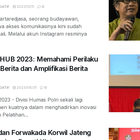
GATIF
2023/12/11
0
Kartaredjasa, seorang budayawan,
akses komunikasinya kini sudah
ali. Melalui akun Instagram resminya
aHUB 2023: Memahami Perilaku
rita dan Amplifikasi Berita
GATIF
2023/08/31
0
023 - Divisi Humas Polri sekali lagi
en kuatnya dalam menghadirkan inovasi
Pelatihan...
dan Forwakada Korwil Jateng