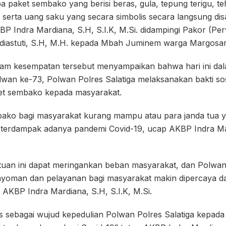
a paket sembako yang berisi beras, gula, tepung terigu, te
 serta uang saku yang secara simbolis secara langsung di
BP Indra Mardiana, S.H, S.I.K, M.Si. didampingi Pakor (Per
diastuti, S.H, M.H. kepada Mbah Juminem warga Margosari 
alam kesempatan tersebut menyampaikan bahwa hari ini da
n ke-73, Polwan Polres Salatiga melaksanakan bakti so
et sembako kepada masyarakat.
ako bagi masyarakat kurang mampu atau para janda tua y
t terdampak adanya pandemi Covid-19, ucap AKBP Indra Mar
uan ini dapat meringankan beban masyarakat, dan Polwa
ayoman dan pelayanan bagi masyarakat makin dipercaya d
AKBP Indra Mardiana, S.H, S.I.K, M.Si.
gus sebagai wujud kepedulian Polwan Polres Salatiga kepad