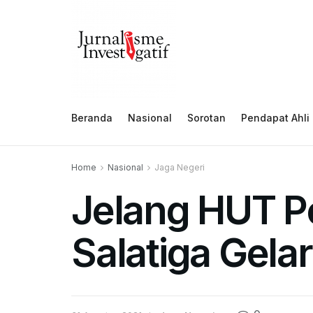
Beranda
Nasional
Sorotan
Pendapat Ahli
Home
Nasional
Jaga Negeri
Jelang HUT Po
Salatiga Gela