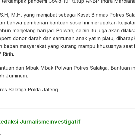
 terdampak pandemi Covid-19” tutup AKBP Indra Mardiana, 
, S.H, M.H. yang menjabat sebagai Kasat Binmas Polres Sal
 bahwa pemberian bantuan sosial ini merupakan kegiatan
ahun menjelang hari jadi Polwan, selain itu juga akan dilak
 seperti donor darah dan santunan anak yatim piatu, dihara
an beban masyarakat yang kurang mampu khususnya saat i
 Ririh.
antuan dari Mbak-Mbak Polwan Polres Salatiga, Bantuan in
bah Juminem.
es Salatiga Polda Jateng
Redaksi Jurnalismeinvestigatif