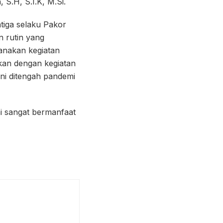
S.H, S.I.K, M.Si.
atiga selaku Pakor
 rutin yang
sanakan kegiatan
pkan dengan kegiatan
ni ditengah pandemi
i sangat bermanfaat