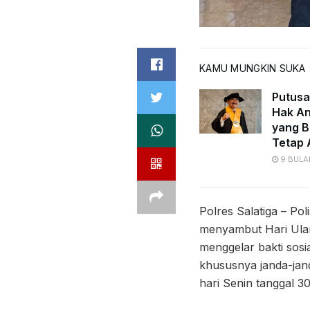
KAMU MUNGKIN SUKA
Putusa
Hak An
yang B
Tetap 
9 BULA
Polres Salatiga – Po
menyambut Hari Ulan
menggelar bakti so
khususnya janda-jand
hari Senin tanggal 3