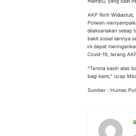
mampu, yang saat ini
AKP Ririh Widiastuti
Polwan menyampaikan
dilaksanakan setiap t
bakti sosial lainnya
ini dapat meringank
Covid-19, terang AKP
“Terima kasih atas b
bagi kami,” ucap M
Sumber : Humas Polr