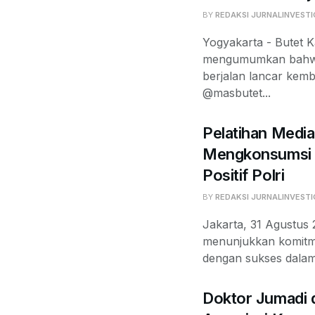
BY
REDAKSI JURNALINVESTI
Yogyakarta - Butet 
mengumumkan bahwa 
berjalan lancar kemb
@masbutet...
Pelatihan Medi
Mengkonsumsi Be
Positif Polri
BY
REDAKSI JURNALINVESTI
Jakarta, 31 Agustus 2
menunjukkan komitm
dengan sukses dalam 
Doktor Jumadi 