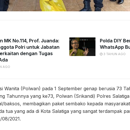
n MK No.114, Prof. Juanda:
Polda DIY Be
ggota Polri untuk Jabatan
WhatsApp Bu
erkaitan dengan Tugas
3 TAHUN AGO
Ada
N AGO
lisi Wanita (Polwan) pada 1 September genap berusia 73 T
g Tahunnya yang ke73, Polwan (Srikandi) Polres Salatiga
sial/baksos, membagikan paket sembako kepada masyarak
a tua yang ada di Kota Salatiga yang sangat terdampak pa
0/08/2021.