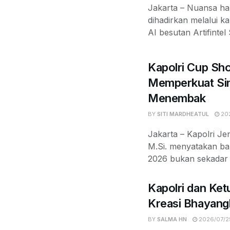
Jakarta – Nuansa ha
dihadirkan melalui k
AI besutan Artifintel
Kapolri Cup Sh
Memperkuat Sin
Menembak
BY
SITI MARDHEATUL
202
Jakarta – Kapolri Jen
M.Si. menyatakan b
2026 bukan sekadar k
Kapolri dan Ket
Kreasi Bhayang
BY
SALMA HN
2026/07/2