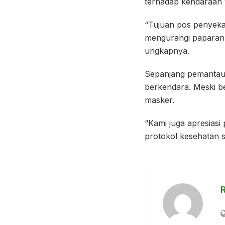
terhadap kendaraan 
“Tujuan pos penyeka
mengurangi paparan C
ungkapnya.
Sepanjang pemantaua
berkendara. Meski be
masker.
“Kami juga apresias
protokol kesehatan 