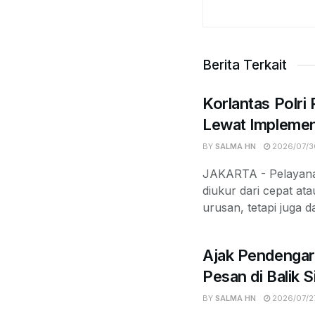
Berita Terkait
Korlantas Polri
Lewat Implemen
BY
SALMA HN
2026/07/3
JAKARTA - Pelayanan
diukur dari cepat at
urusan, tetapi juga d
Ajak Pendengar
Pesan di Balik 
BY
SALMA HN
2026/07/2