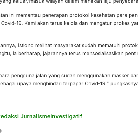
yang keluar/masuk wilayah dalam menekan laju penyebara
tan ini memantau penerapan protokol kesehatan para pen
ovid-19. Kami akan terus kelola dan mengatur prokes yang 
nnya, Istiono melihat masyarakat sudah mematuhi protok
gitu, ia berharap, jajarannya terus mensosialisasikan pen
i para pengguna jalan yang sudah menggunakan masker da
sebagai upaya menghindari terpapar Covid-19,” pungkasnya
Redaksi Jurnalismeinvestigatif