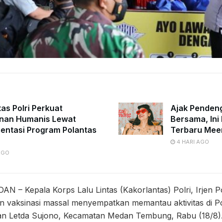
tas Polri Perkuat
Ajak Penden
nan Humanis Lewat
Bersama, Ini 
entasi Program Polantas
Terbaru Mee
4 HARI AGO
AGO
N – Kepala Korps Lalu Lintas (Kakorlantas) Polri, Irjen Pol
n vaksinasi massal menyempatkan memantau aktivitas di 
an Letda Sujono, Kecamatan Medan Tembung, Rabu (18/8)