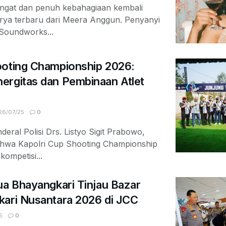
ngat dan penuh kebahagiaan kembali
arya terbaru dari Meera Anggun. Penyanyi
 Soundworks...
ooting Championship 2026:
ergitas dan Pembinaan Atlet
6/07/25
0
deral Polisi Drs. Listyo Sigit Prabowo,
ahwa Kapolri Cup Shooting Championship
ompetisi...
ua Bhayangkari Tinjau Bazar
kari Nusantara 2026 di JCC
5
0