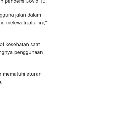
n pandemi Covid-19.
gguna jalan dalam
melewati jalur ini,”
ol kesehatan saat
tingnya penggunaan
n mematuhi aturan
.