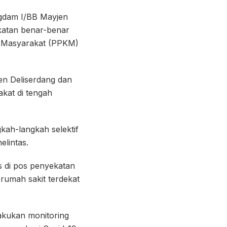
ngdam I/BB Mayjen
katan benar-benar
n Masyarakat (PPKM)
en Deliserdang dan
kat di tengah
kah-langkah selektif
lintas.
s di pos penyekatan
rumah sakit terdekat
akukan monitoring