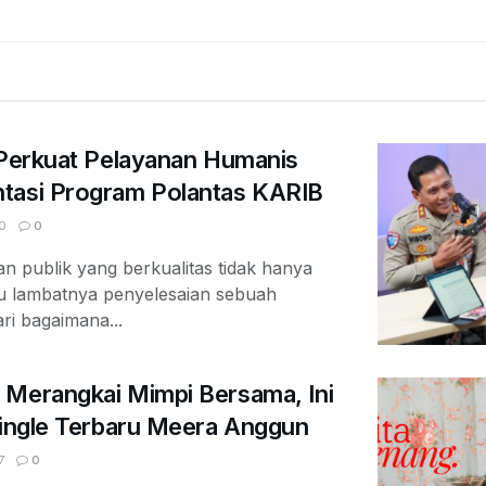
 Perkuat Pelayanan Humanis
tasi Program Polantas KARIB
0
0
 publik yang berkualitas tidak hanya
au lambatnya penyelesaian sebuah
ari bagaimana...
 Merangkai Mimpi Bersama, Ini
Single Terbaru Meera Anggun
7
0