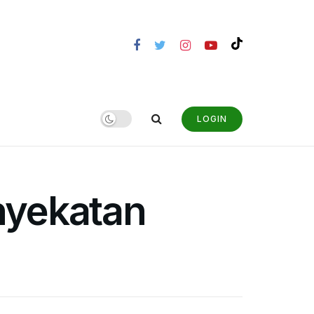
LOGIN
enyekatan