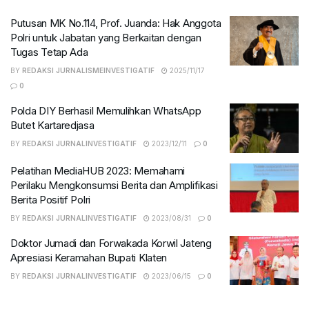
Putusan MK No.114, Prof. Juanda: Hak Anggota
Polri untuk Jabatan yang Berkaitan dengan
Tugas Tetap Ada
BY
REDAKSI JURNALISMEINVESTIGATIF
2025/11/17
0
Polda DIY Berhasil Memulihkan WhatsApp
Butet Kartaredjasa
BY
REDAKSI JURNALINVESTIGATIF
2023/12/11
0
Pelatihan MediaHUB 2023: Memahami
Perilaku Mengkonsumsi Berita dan Amplifikasi
Berita Positif Polri
BY
REDAKSI JURNALINVESTIGATIF
2023/08/31
0
Doktor Jumadi dan Forwakada Korwil Jateng
Apresiasi Keramahan Bupati Klaten
BY
REDAKSI JURNALINVESTIGATIF
2023/06/15
0