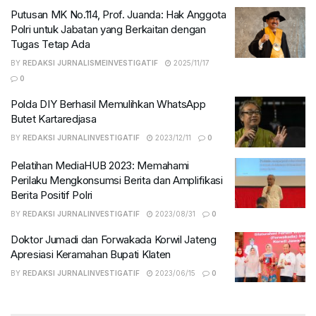
Putusan MK No.114, Prof. Juanda: Hak Anggota
Polri untuk Jabatan yang Berkaitan dengan
Tugas Tetap Ada
BY
REDAKSI JURNALISMEINVESTIGATIF
2025/11/17
0
Polda DIY Berhasil Memulihkan WhatsApp
Butet Kartaredjasa
BY
REDAKSI JURNALINVESTIGATIF
2023/12/11
0
Pelatihan MediaHUB 2023: Memahami
Perilaku Mengkonsumsi Berita dan Amplifikasi
Berita Positif Polri
BY
REDAKSI JURNALINVESTIGATIF
2023/08/31
0
Doktor Jumadi dan Forwakada Korwil Jateng
Apresiasi Keramahan Bupati Klaten
BY
REDAKSI JURNALINVESTIGATIF
2023/06/15
0