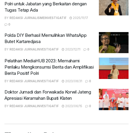
Polri untuk Jabatan yang Berkaitan dengan
Tugas Tetap Ada
BY
REDAKSI JURNALISMEINVESTIGATIF
2025/11/17
0
Polda DIY Berhasil Memulihkan WhatsApp
Butet Kartaredjasa
BY
REDAKSI JURNALINVESTIGATIF
2023/12/11
0
Pelatihan MediaHUB 2023: Memahami
Perilaku Mengkonsumsi Berita dan Amplifikasi
Berita Positif Polri
BY
REDAKSI JURNALINVESTIGATIF
2023/08/31
0
Doktor Jumadi dan Forwakada Korwil Jateng
Apresiasi Keramahan Bupati Klaten
BY
REDAKSI JURNALINVESTIGATIF
2023/06/15
0