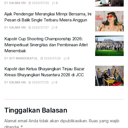
BY
SALMA HN
2026/07/30
0
Ajak Pendengar Merangkai Mimpi Bersama, Ini
Pesan di Balik Single Terbaru Meera Anggun
BY
SALMA HN
2026/07/27
0
Kapolri Cup Shooting Championship 2026:
Memperkuat Sinergitas dan Pembinaan Atlet
Menembak
BY
SITI MARDHEATUL
2026/07/25
0
Kapolri dan Ketua Bhayangkari Tinjau Bazar
Kreasi Bhayangkari Nusantara 2026 di JCC
BY
SALMA HN
2026/07/25
0
Tinggalkan Balasan
Alamat email Anda tidak akan dipublikasikan.
Ruas yang wajib
*
ditandai