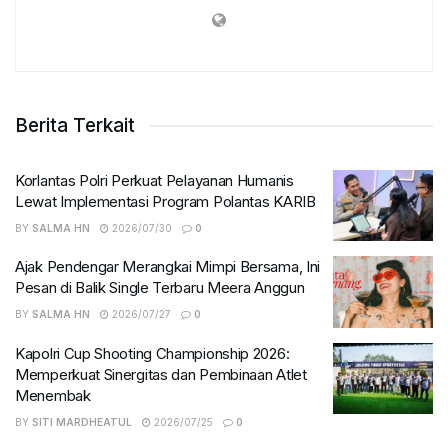
Berita Terkait
Korlantas Polri Perkuat Pelayanan Humanis
Lewat Implementasi Program Polantas KARIB
BY
SALMA HN
2026/07/30
0
Ajak Pendengar Merangkai Mimpi Bersama, Ini
Pesan di Balik Single Terbaru Meera Anggun
BY
SALMA HN
2026/07/27
0
Kapolri Cup Shooting Championship 2026:
Memperkuat Sinergitas dan Pembinaan Atlet
Menembak
BY
SITI MARDHEATUL
2026/07/25
0