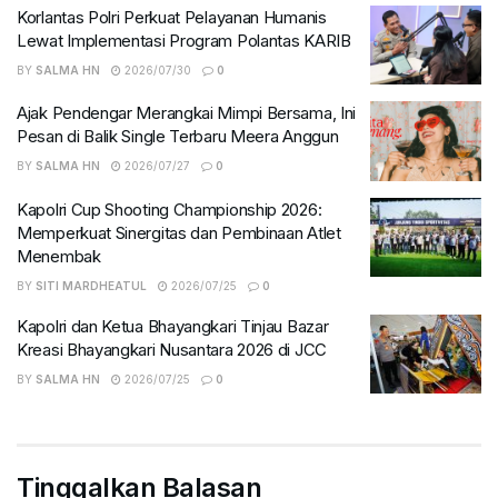
Korlantas Polri Perkuat Pelayanan Humanis
Lewat Implementasi Program Polantas KARIB
BY
SALMA HN
2026/07/30
0
Ajak Pendengar Merangkai Mimpi Bersama, Ini
Pesan di Balik Single Terbaru Meera Anggun
BY
SALMA HN
2026/07/27
0
Kapolri Cup Shooting Championship 2026:
Memperkuat Sinergitas dan Pembinaan Atlet
Menembak
BY
SITI MARDHEATUL
2026/07/25
0
Kapolri dan Ketua Bhayangkari Tinjau Bazar
Kreasi Bhayangkari Nusantara 2026 di JCC
BY
SALMA HN
2026/07/25
0
Tinggalkan Balasan