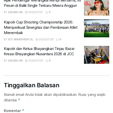
Ajak Pendengar Merangkai Mimpi Bersama, Ini
Pesan di Balik Single Terbaru Meera Anggun
BY
SALMA HN
2026/07/27
0
Kapolri Cup Shooting Championship 2026:
Memperkuat Sinergitas dan Pembinaan Atlet
Menembak
BY
SITI MARDHEATUL
2026/07/25
0
Kapolri dan Ketua Bhayangkari Tinjau Bazar
Kreasi Bhayangkari Nusantara 2026 di JCC
BY
SALMA HN
2026/07/25
0
Tinggalkan Balasan
Alamat email Anda tidak akan dipublikasikan.
Ruas yang wajib
*
ditandai
*
Komentar