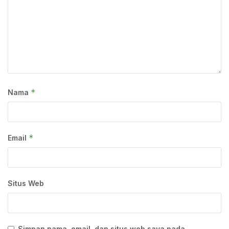
*
Nama
*
Email
Situs Web
Simpan nama, email, dan situs web saya pada