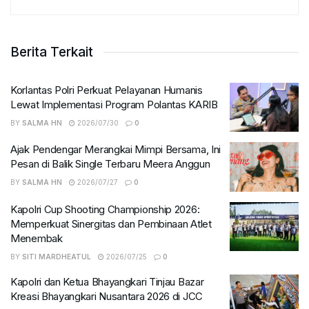
Berita Terkait
Korlantas Polri Perkuat Pelayanan Humanis
Lewat Implementasi Program Polantas KARIB
BY
SALMA HN
2026/07/30
0
Ajak Pendengar Merangkai Mimpi Bersama, Ini
Pesan di Balik Single Terbaru Meera Anggun
BY
SALMA HN
2026/07/27
0
Kapolri Cup Shooting Championship 2026:
Memperkuat Sinergitas dan Pembinaan Atlet
Menembak
BY
SITI MARDHEATUL
2026/07/25
0
Kapolri dan Ketua Bhayangkari Tinjau Bazar
Kreasi Bhayangkari Nusantara 2026 di JCC