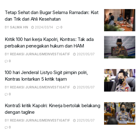
Tetap Sehat dan Bugar Selama Ramadan: Kiat
dan Trik dari Ahli Kesehatan
BY
SALMA HN
2024/03/14
0
Kritik 100 hari kerja Kapolri, Kontras: Tak ada
perbaikan penegakan hukum dan HAM
BY
REDAKSI JURNALISMEINVESTIGATIF
2021/05/07
0
100 hari Jenderal Listyo Sigit pimpin polri,
Kontras lontarkan 5 kritik tajam
BY
REDAKSI JURNALISMEINVESTIGATIF
2021/05/07
0
KontraS kritik Kapolri: Kinerja bertolak belakang
dengan tagline
BY
REDAKSI JURNALISMEINVESTIGATIF
2021/05/07
0