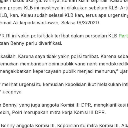
gak masuk akal ya. Artinya, itu kan klaim sepihak. Kalau ke
dalam proses KLB ini mestinya ini dilakukan sebelum KLB. A
LB, kan. Kalau sudah selesai KLB kan, terus apa urgensinya
ad Ali kepada wartawan, Selasa (9/3/2021).
R RI ini yakin polisi tidak terlibat dalam persoalan KLB
Par
an Benny perlu diverifikasi.
ifikasilah. Karena saya tidak yakin polisi terlibat. Karena s
emudian membangun opini publik yang nanti mendiskreditka
 mengakibatkan kepercayaan publik menjadi menurun,” ujar
ak melihat urgensi itu kemudian kepolisian ikut melakukan in
” ucapnya.
Benny, yang juga anggota Komisi III DPR, mengklarifikasi i
ebih, Polri merupakan mitra kerja Komisi III DPR.
Benny anggota Komisi III. Kepolisian itu mitra Komisi III. 