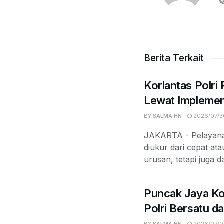
Berita Terkait
Korlantas Polri
Lewat Implemen
BY
SALMA HN
2026/07/3
JAKARTA - Pelayanan
diukur dari cepat at
urusan, tetapi juga d
Puncak Jaya Ko
Polri Bersatu d