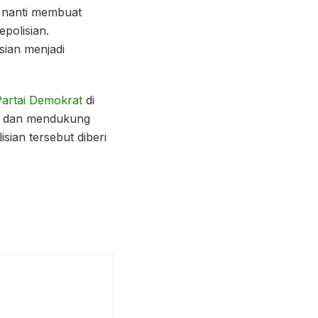
n nanti membuat
epolisian.
sian menjadi
Partai Demokrat
di
ai dan mendukung
sian tersebut diberi