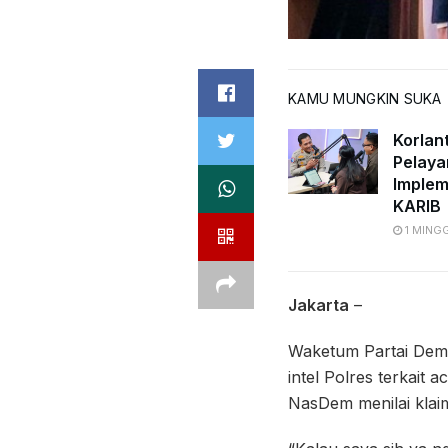
KAMU MUNGKIN SUKA
Korlan
Pelaya
Implem
KARIB
1 MING
Jakarta
–
Waketum Partai Dem
intel Polres terkait 
NasDem menilai klaim