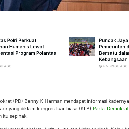
tas Polri Perkuat
Puncak Jaya
nan Humanis Lewat
Pemerintah d
entasi Program Polantas
Bersatu dala
Kebangsaan
GU AGO
4 MINGGU AGO
okrat (PD) Benny K Harman mendapat informasi kadernya 
acara yang diklaim kongres luar biasa (KLB)
Partai Demokrat
 itu sepihak.