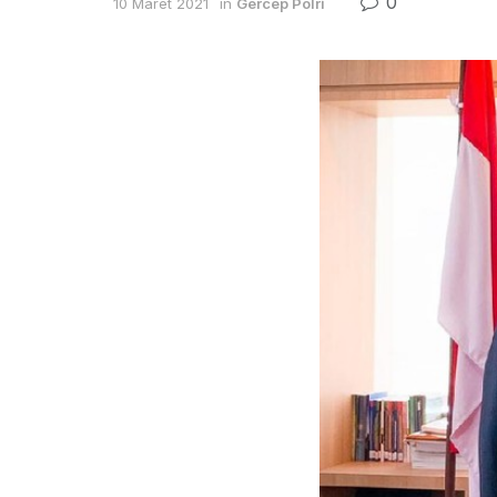
0
10 Maret 2021
in
Gercep Polri