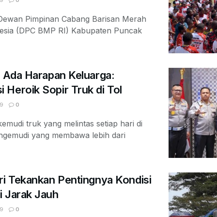
9
0
– Dewan Pimpinan Cabang Barisan Merah
nesia (DPC BMP RI) Kabupaten Puncak
, Ada Harapan Keluarga:
Heroik Sopir Truk di Tol
9
0
emudi truk yang melintas setiap hari di
pengemudi yang membawa lebih dari
ri Tekankan Pentingnya Kondisi
i Jarak Jauh
9
0