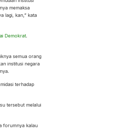
mudian institusi
rtinya memaksa
 lagi, kan,” kata
tai Demokrat
.
ebaiknya semua orang
n institusi negara
nya.
timidasi terhadap
su tersebut melalui
Ada forumnya kalau