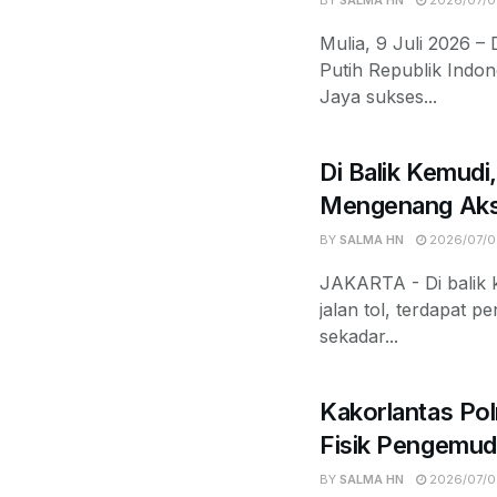
BY
SALMA HN
2026/07/0
Mulia, 9 Juli 2026 
Putih Republik Indo
Jaya sukses...
Di Balik Kemudi
Mengenang Aksi 
BY
SALMA HN
2026/07/0
JAKARTA - Di balik k
jalan tol, terdapat 
sekadar...
Kakorlantas Pol
Fisik Pengemud
BY
SALMA HN
2026/07/0