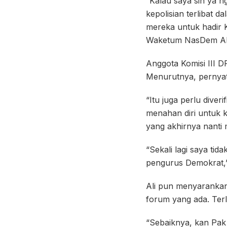
“Kalau saya sih ya ng
kepolisian terlibat 
mereka untuk hadir K
Waketum NasDem Ahm
Anggota Komisi III DP
Menurutnya, pernyata
“Itu juga perlu diver
menahan diri untuk k
yang akhirnya nanti
“Sekali lagi saya tid
pengurus Demokrat,
Ali pun menyarankan 
forum yang ada. Terl
“Sebaiknya, kan Pak 